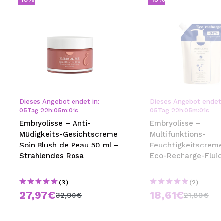
Dieses Angebot endet in:
Dieses Angebot endet 
05
Tag
22
h
:
04
m
:
59
s
05
Tag
22
h
:
04
m
:
59
s
Embryolisse – Anti-
Embryolisse –
Müdigkeits-Gesichtscreme
Multifunktions-
Soin Blush de Peau 50 ml –
Feuchtigkeitscrem
Strahlendes Rosa
Eco-Recharge-Fluid
Crème
(3)
(2)
27,97€
18,61€
32,90€
21,89€