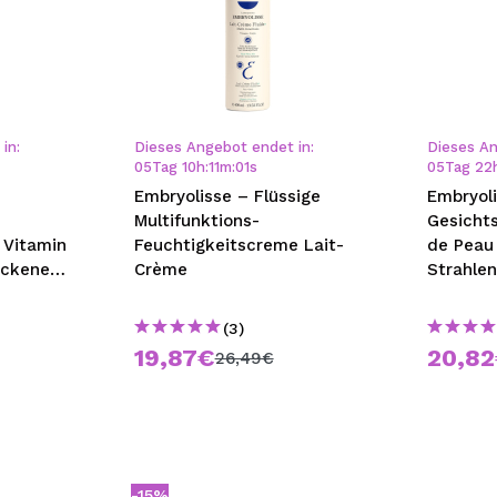
in:
Dieses Angebot endet in:
Dieses An
05
Tag
10
h
:
10
m
:
59
s
05
Tag
22
Embryolisse – Flüssige
Embryol
Multifunktions-
Gesicht
 Vitamin
Feuchtigkeitscreme Lait-
de Peau
ockene
Crème
Strahle
(3)
19,87€
20,8
26,49€
-15%