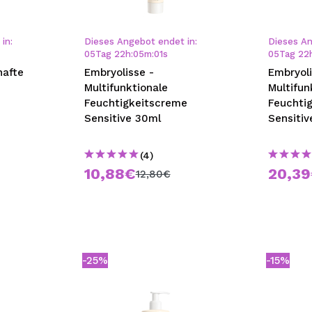
bisherigen Vorgänge ei
in:
Dieses Angebot endet in:
Dieses An
05
Tag
22
h
:
04
m
:
59
s
05
Tag
22
BE
Embryolisse -
Embryoli
Multifunktionale
Multifun
Feuchtigkeitscreme
Feuchti
Sensitive 30ml
Sensitiv
(4)
10,88€
20,3
12,80€
-25%
-15%