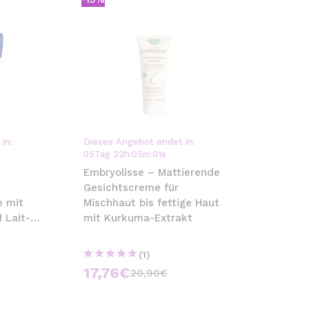
in:
Dieses Angebot endet in:
05
Tag
22
h
:
04
m
:
59
s
Embryolisse – Mattierende
Gesichtscreme für
e mit
Mischhaut bis fettige Haut
 Lait-
mit Kurkuma-Extrakt
(1)
17,76€
20,90€