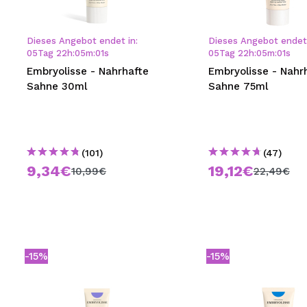
MAQUIFARMA
KOREA ZONE
Dieses Angebot endet in:
Dieses Angebot endet 
05
Tag
22
h
:
04
m
:
59
s
05
Tag
22
h
:
04
m
:
59
s
TRAVEL SIZE
Embryolisse - Nahrhafte
Embryolisse - Nahrhafte
Sahne 30ml
Sahne 75ml
NATURE
SPECIALS
(101)
(47)
OUTLET
9,34€
19,12€
10,99€
22,49€
SIE SIND ZURÜCKGEKEHRT!
BALD VERFÜGBAR
BLOG
-15%
-15%