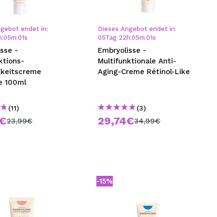
nsehen.
gebot endet in:
Dieses Angebot endet in:
h
:
04
m
:
59
s
05
Tag
22
h
:
04
m
:
59
s
NUTZERKONTO ERSTELLEN
sse -
Embryolisse -
ktions-
Multifunktionale Anti-
gkeitscreme
Aging-Creme Rétinol-Like
e 100ml
(11)
(3)
9€
29,74€
23,99€
34,99€
-15%