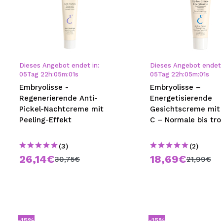
Dieses Angebot endet in:
Dieses Angebot endet 
05
Tag
22
h
:
04
m
:
59
s
05
Tag
22
h
:
04
m
:
59
s
Embryolisse -
Embryolisse –
Regenerierende Anti-
Energetisierende
Pickel-Nachtcreme mit
Gesichtscreme mit
Peeling-Effekt
C – Normale bis tr
Haut
(3)
(2)
26,14€
18,69€
30,75€
21,99€
-15%
-15%