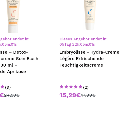
gebot endet in:
Dieses Angebot endet in:
h
:
04
m
:
59
s
05
Tag
22
h
:
04
m
:
59
s
isse – Detox-
Embryolisse - Hydra-Crème
screme Soin Blush
Légère Erfrischende
 30 ml –
Feuchtigkeitscreme
nde Aprikose
(3)
(2)
2€
15,29€
24,50€
17,99€