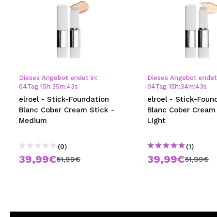
Dieses Angebot endet in:
Dieses Angebot endet 
04
Tag
15
h
:
35
m
:
42
s
04
Tag
15
h
:
34
m
:
42
s
elroel - Stick-Foundation
elroel - Stick-Foun
Blanc Cober Cream Stick -
Blanc Cober Cream 
Medium
Light
(0)
(1)
39,99€
39,99€
51,99€
51,99€