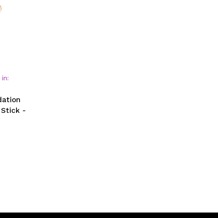
in:
dation
Stick -