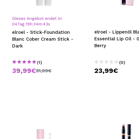
MAQUIFARMA
KOREA ZONE
Dieses Angebot endet in:
04
Tag
15
h
:
34
m
:
42
s
TRAVEL SIZE
elroel - Lippenöl Bl
elroel - Stick-Foundation
Essential Lip Oil - 
Blanc Cober Cream Stick -
NATURE
Berry
Dark
(1)
(0)
SPECIALS
39,99€
23,99€
51,99€
OUTLET
SIE SIND ZURÜCKGEKEHRT!
BALD VERFÜGBAR
BLOG