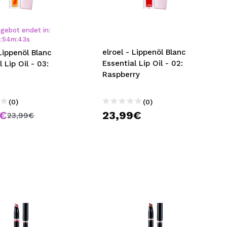
nsehen.
gebot endet in:
h
:
54
m
:
42
s
NUTZERKONTO ERSTELLEN
elroel - Lippenöl Blanc
 Lippenöl Blanc
Essential Lip Oil - 02:
 Lip Oil - 03:
Raspberry
(0)
(0)
9€
23,99€
23,99€