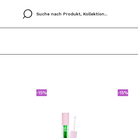
Cristina
Antonia
Ines
Ich habe hier kein K
SPRACHE
ez que
Buena experiencia
Muy bien
Spedizi
ICH M
ALEMAN
ESPAÑOL
eriencia
imballa
-15%
-15%
ajería.
elegan
REGIS
colori sc
Durch die Erstellung e
Einkäufe schnell tätig