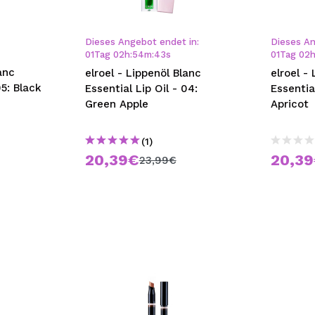
bisherigen Vorgänge ei
Dieses Angebot endet in:
Dieses An
01
Tag
02
h
:
54
m
:
42
s
01
Tag
02
BE
anc
elroel - Lippenöl Blanc
elroel -
05: Black
Essential Lip Oil - 04:
Essential
Green Apple
Apricot
(1)
20,39€
20,3
23,99€