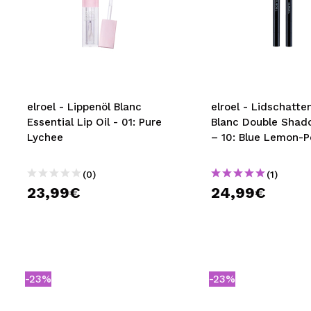
elroel - Lippenöl Blanc
elroel - Lidschatten
Essential Lip Oil - 01: Pure
Blanc Double Shad
Lychee
– 10: Blue Lemon-
(0)
(1)
23,99€
24,99€
-23%
-23%