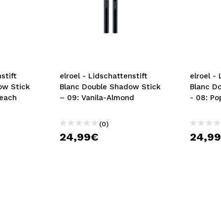
stift
elroel - Lidschattenstift
elroel -
ow Stick
Blanc Double Shadow Stick
Blanc D
Peach
– 09: Vanila-Almond
- 08: P
(0)
24,99€
24,9