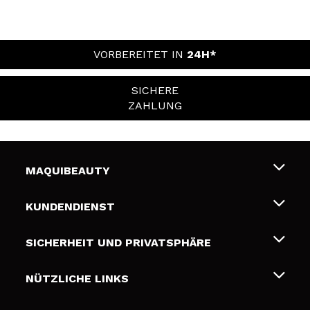
VORBEREITET IN
24H*
SICHERE
ZAHLUNG
MAQUIBEAUTY
Über uns
KUNDENDIENST
Beschäftigung
Liefer- und Versandkosten
SICHERHEIT UND PRIVATSPHÄRE
Geschenkkarten
Widerruf / Rücksendungen
Bedingungen und Datenschutz
NÜTZLICHE LINKS
Zahlung
Datenschutzrichtlinie
Kontakt