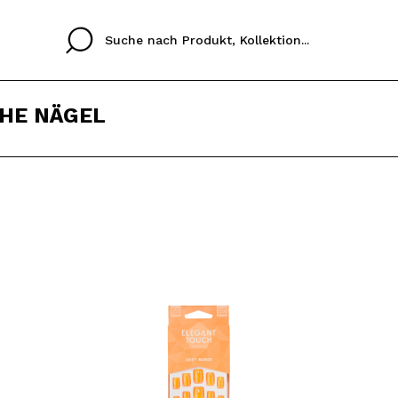
HE NÄGEL
Cristina
Antonia
Ines
Ich habe hier kein K
SPRACHE
ez que
Buena experiencia
Muy bien
Spedizi
ICH M
ALEMAN
ESPAÑOL
eriencia
imballa
ajería.
elegan
REGIS
colori sc
Durch die Erstellung e
Einkäufe schnell tätig