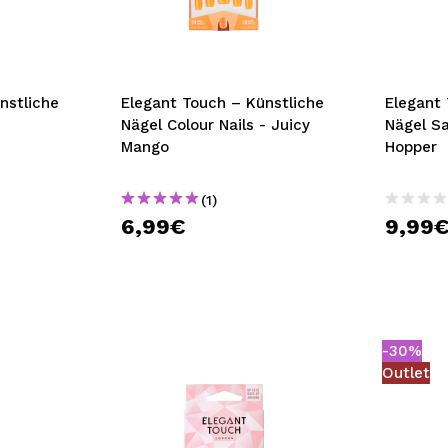
bisherigen Vorgänge ei
BE
nstliche
Elegant Touch – Künstliche
Elegant 
Nägel Colour Nails - Juicy
Nägel Sa
Mango
Hopper
(1)
6,99€
9,99
-30%
Outlet