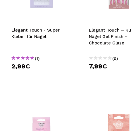
MAQUIFARMA
KOREA ZONE
TRAVEL SIZE
Elegant Touch - Super
Elegant Touch – Kü
Kleber für Nägel
Nägel Gel Finish -
NATURE
Chocolate Glaze
(1)
(0)
SPECIALS
2,99€
7,99€
OUTLET
SIE SIND ZURÜCKGEKEHRT!
BALD VERFÜGBAR
BLOG