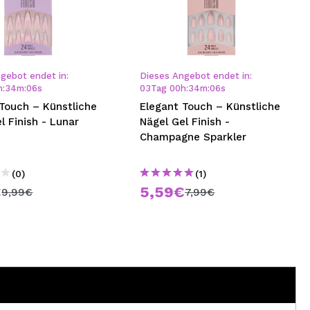
gebot endet in:
Dieses Angebot endet in:
h
:
34
m
:
06
s
03
Tag
00
h
:
34
m
:
06
s
Touch – Künstliche
Elegant Touch – Künstliche
l Finish - Lunar
Nägel Gel Finish -
Champagne Sparkler
(0)
(1)
€
5,59€
9,99€
7,99€