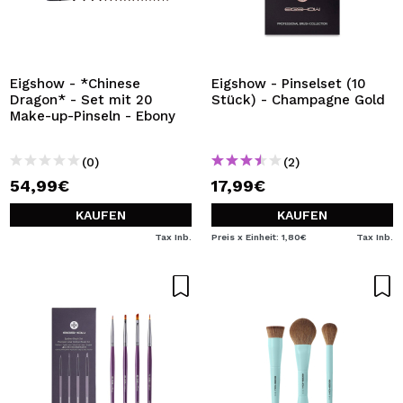
Eigshow - *Chinese
Eigshow - Pinselset (10
Dragon* - Set mit 20
Stück) - Champagne Gold
Make-up-Pinseln - Ebony
(0)
(2)
54,99€
17,99€
KAUFEN
KAUFEN
Tax Inb.
Preis x Einheit: 1,80€
Tax Inb.