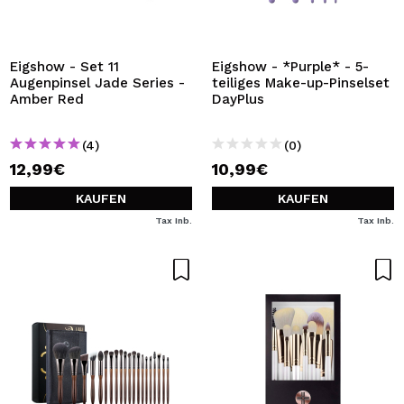
Eigshow - Set 11
Eigshow - *Purple* - 5-
Augenpinsel Jade Series -
teiliges Make-up-Pinselset
Amber Red
DayPlus
(4)
(0)
12,99€
10,99€
KAUFEN
KAUFEN
Tax Inb.
Tax Inb.