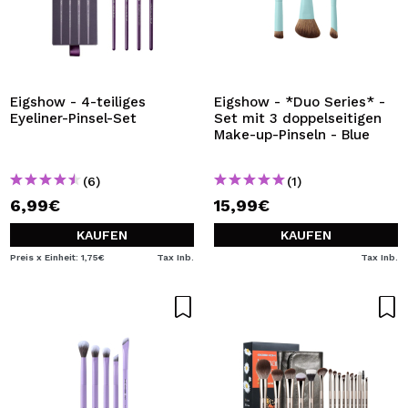
Eigshow - 4-teiliges
Eigshow - *Duo Series* -
Eyeliner-Pinsel-Set
Set mit 3 doppelseitigen
Make-up-Pinseln - Blue
(6)
(1)
6,99€
15,99€
KAUFEN
KAUFEN
Preis x Einheit: 1,75€
Tax Inb.
Tax Inb.