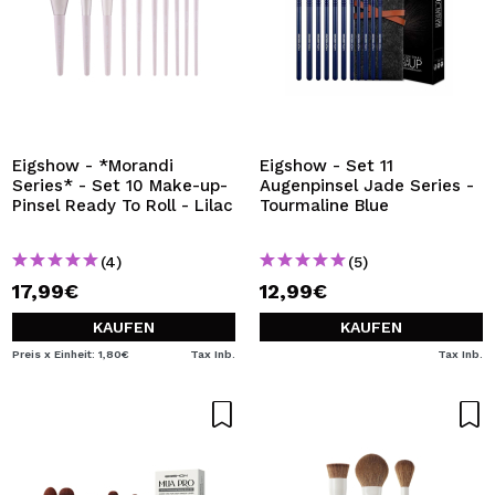
Eigshow - *Morandi
Eigshow - Set 11
Series* - Set 10 Make-up-
Augenpinsel Jade Series -
Pinsel Ready To Roll - Lilac
Tourmaline Blue
(4)
(5)
17,99€
12,99€
KAUFEN
KAUFEN
Preis x Einheit: 1,80€
Tax Inb.
Tax Inb.