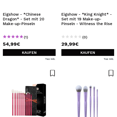
ICH MÖCHTE MICH
REGISTRIEREN
Eigshow - *Chinese
Eigshow - *King Knight* -
Dragon* - Set mit 20
Set mit 19 Make-up-
Durch die Erstellung eines Kontos bei Maquillalia.de
Make-up-Pinseln
Pinseln - Witness the Rise
können Sie Ihre Einkäufe schnell tätigen, den Status Ihrer
Bestellungen überprüfen und Ihre bisherigen Vorgänge
einsehen.
(1)
(0)
54,99€
29,99€
BENUTZERKONTO ERSTELLEN
KAUFEN
KAUFEN
Tax Inb.
Tax Inb.