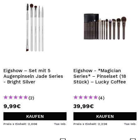
Eigshow – Set mit 5
Eigshow - *Magician
Augenpinseln Jade Series
Series* – Pinselset (18
- Bright Silver
Stück) – Lucky Coffee
(2)
(4)
9,99€
39,99€
KAUFEN
KAUFEN
Preis x Einheit: 2,00€
Tax Inb.
Preis x Einheit: 2,22€
Tax Inb.