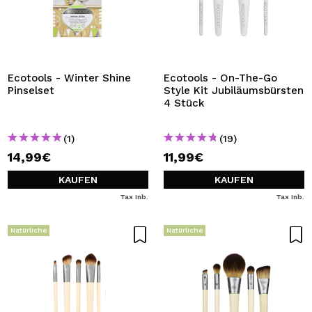
Ecotools - Winter Shine
Ecotools - On-The-Go
Pinselset
Style Kit Jubiläumsbürsten
4 Stück
(1)
(19)
14,99€
11,99€
KAUFEN
KAUFEN
Tax Inb.
Tax Inb.
Natürliche
Natürliche