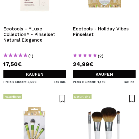
Ecotools - *Luxe
Ecotools - Holiday Vibes
Collection* - Pinselset
Pinselset
Natural Elegance
(1)
(2)
17,50€
24,99€
KAUFEN
KAUFEN
Preis x Einheit: 3,50€
Tax Inb.
Preis x Einheit: 4,17€
Tax Inb.
Natürliche
Natürliche