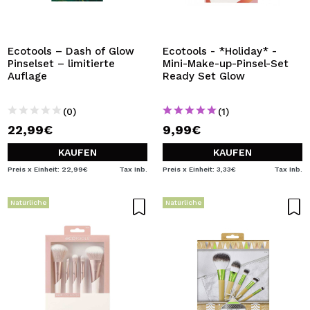
Ecotools – Dash of Glow
Ecotools - *Holiday* -
Pinselset – limitierte
Mini-Make-up-Pinsel-Set
Auflage
Ready Set Glow
(0)
(1)
22,99€
9,99€
KAUFEN
KAUFEN
Preis x Einheit: 22,99€
Tax Inb.
Preis x Einheit: 3,33€
Tax Inb.
Natürliche
Natürliche