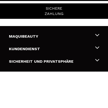
SICHERE
ZAHLUNG
MAQUIBEAUTY
Über uns
KUNDENDIENST
Beschäftigung
Liefer- und Versandkosten
SICHERHEIT UND PRIVATSPHÄRE
Geschenkkarten
Widerruf / Rücksendungen
Bedingungen und Datenschutz
NÜTZLICHE LINKS
Zahlung
Datenschutzrichtlinie
Kontakt
Cookies Policy
FOLGEN SIE UNS
Online Streitschlichtung (ODR)