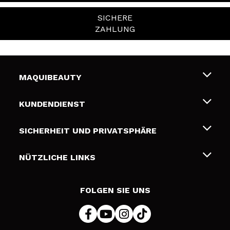
SICHERE
ZAHLUNG
MAQUIBEAUTY
Über uns
KUNDENDIENST
Beschäftigung
Liefer- und Versandkosten
SICHERHEIT UND PRIVATSPHÄRE
Geschenkkarten
Widerruf / Rücksendungen
Bedingungen und Datenschutz
NÜTZLICHE LINKS
Zahlung
Datenschutzrichtlinie
Kontakt
Cookies Policy
FOLGEN SIE UNS
Online Streitschlichtung (ODR)