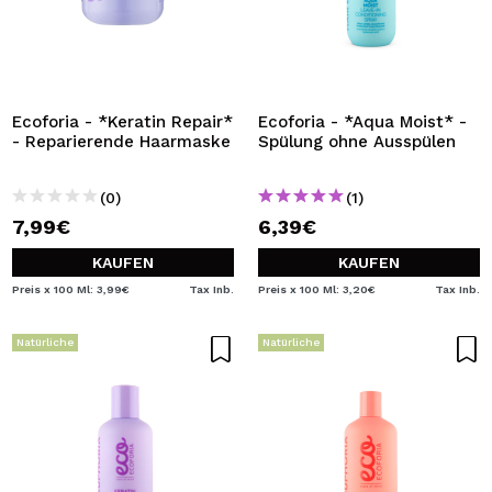
Ecoforia - *Keratin Repair*
Ecoforia - *Aqua Moist* -
- Reparierende Haarmaske
Spülung ohne Ausspülen
(0)
(1)
7,99€
6,39€
KAUFEN
KAUFEN
Preis x 100 Ml: 3,99€
Tax Inb.
Preis x 100 Ml: 3,20€
Tax Inb.
Natürliche
Natürliche