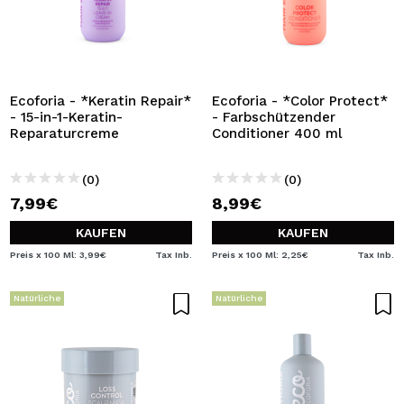
Ecoforia - *Keratin Repair*
Ecoforia - *Color Protect*
- 15-in-1-Keratin-
- Farbschützender
Reparaturcreme
Conditioner 400 ml
(0)
(0)
7,99€
8,99€
KAUFEN
KAUFEN
Preis x 100 Ml: 3,99€
Tax Inb.
Preis x 100 Ml: 2,25€
Tax Inb.
Natürliche
Natürliche