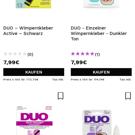
DUO – Wimpernkleber
DUO - Einzelner
Active – Schwarz
Wimpernkleber - Dunkler
Ton
(0)
(1)
7,99€
7,99€
KAUFEN
KAUFEN
Preis x 100 Gr: 173,70€
Tax Inb.
Preis x 100 Gr: 114,14€
Tax Inb.