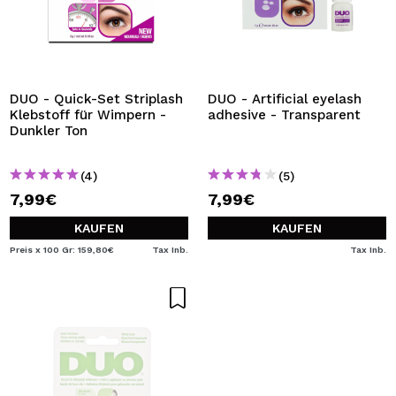
DUO - Quick-Set Striplash
DUO - Artificial eyelash
Klebstoff für Wimpern -
adhesive - Transparent
Dunkler Ton
(4)
(5)
7,99€
7,99€
KAUFEN
KAUFEN
Preis x 100 Gr: 159,80€
Tax Inb.
Tax Inb.