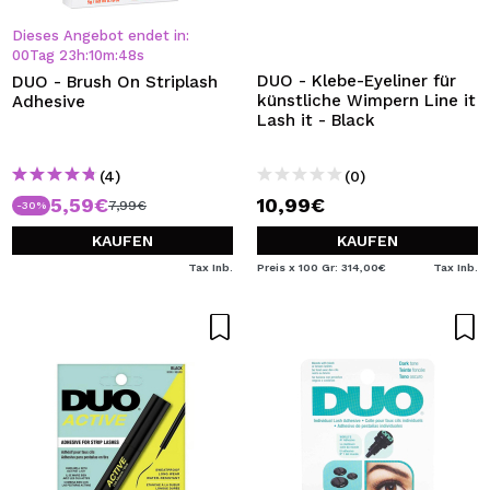
Dieses Angebot endet in:
00
Tag
23
h
:
10
m
:
47
s
DUO - Klebe-Eyeliner für
DUO - Brush On Striplash
künstliche Wimpern Line it
Adhesive
Lash it - Black
(4)
(0)
5,59€
10,99€
7,99€
-30%
KAUFEN
KAUFEN
Tax Inb.
Preis x 100 Gr: 314,00€
Tax Inb.