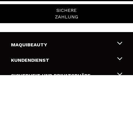
SICHERE
ZAHLUNG
MAQUIBEAUTY
Über uns
KUNDENDIENST
Beschäftigung
Liefer- und Versandkosten
SICHERHEIT UND PRIVATSPHÄRE
Geschenkkarten
Widerruf / Rücksendungen
Bedingungen und Datenschutz
NÜTZLICHE LINKS
Zahlung
Datenschutzrichtlinie
Kontakt
Cookies Policy
FOLGEN SIE UNS
Online Streitschlichtung (ODR)