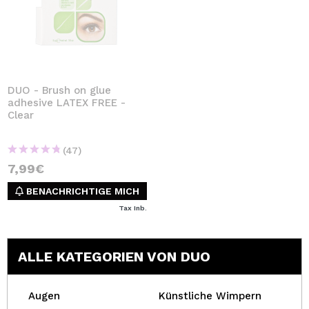
DUO - Brush on glue
adhesive LATEX FREE -
Clear
(47)
7,99€
BENACHRICHTIGE MICH
Tax Inb.
ALLE KATEGORIEN VON DUO
Augen
Künstliche Wimpern