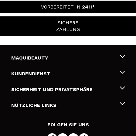
VORBEREITET IN
24H*
SICHERE
ZAHLUNG
MAQUIBEAUTY
Über uns
KUNDENDIENST
Beschäftigung
Liefer- und Versandkosten
SICHERHEIT UND PRIVATSPHÄRE
Geschenkkarten
Widerruf / Rücksendungen
Bedingungen und Datenschutz
NÜTZLICHE LINKS
Zahlung
Datenschutzrichtlinie
Kontakt
Cookies Policy
FOLGEN SIE UNS
Online Streitschlichtung (ODR)