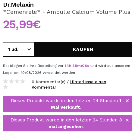
ICH MÖCHTE MICH
Dr.Melaxin
REGISTRIEREN
*Cemenrete* - Ampulle Calcium Volume Plus
25,99€
Durch die Erstellung eines Kontos bei Maquillalia.de
können Sie Ihre Einkäufe schnell tätigen, den Status Ihrer
Bestellungen überprüfen und Ihre bisherigen Vorgänge
einsehen.
KAUFEN
BENUTZERKONTO ERSTELLEN
Bestätigen Sie Ihre Bestellung vor
14
h
:
38
m
:
06
s
und wird aus unserem
Lager
am 10/08/2026
versendet werden
0 Kommentar(e) /
Hinterlasse einen
Kommentar
Dieses Produkt wurde in den letzten 24 Stunden
1
Mal verkauft
.
Dieses Produkt wurde in den letzten 24 Stunden
3
mal angesehen
.