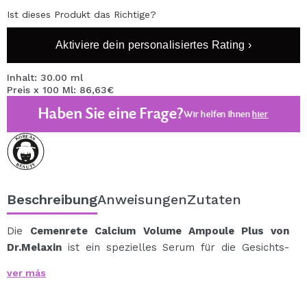
Ist dieses Produkt das Richtige?
Aktiviere dein personalisiertes Rating ›
Inhalt: 30.00 ml
Preis x 100 Ml: 86,63€
Haben Sie eine Frage?
Wir helfen Ihnen
hier
Beschreibung
Anweisungen
Zutaten
Die
Cemenrete Calcium Volume Ampoule Plus von
Dr.Melaxin
ist ein spezielles Serum für die Gesichts-
und Augenkontur, das gegen Erschlaffung, Hängen und
ver más
Dichteverlust wirkt und einen innovativen Ansatz bietet,
der über traditionelles Kollagen hinausgeht.