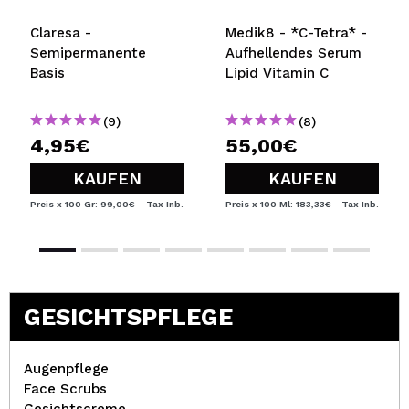
Claresa -
Medik8 - *C-Tetra* -
Semipermanente
Aufhellendes Serum
Basis
Lipid Vitamin C
(9)
(8)
4,95€
55,00€
KAUFEN
KAUFEN
Preis x 100 Gr: 99,00€
Tax Inb.
Preis x 100 Ml: 183,33€
Tax Inb.
GESICHTSPFLEGE
Augenpflege
Face Scrubs