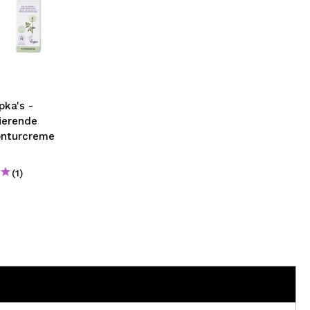
pka's -
ierende
nturcreme
(1)