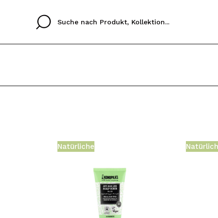
Cristina
Antonia
Ines
Ich habe hier kein K
SPRACHE
ez que
Buena experiencia
Muy bien
Spedizi
ICH M
ALEMAN
ESPAÑOL
eriencia
imballa
Natürliche
Natürlic
ajería.
elegan
REGIS
colori sc
Durch die Erstellung e
Einkäufe schnell tätig