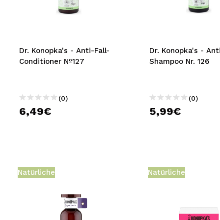
MAQUIFARMA
KOREA ZONE
TRAVEL SIZE
Dr. Konopka's - Anti-Fall-
Dr. Konopka's - Anti
Conditioner Nº127
Shampoo Nr. 126
NATURE
(0)
(0)
SPECIALS
6,49€
5,99€
OUTLET
SIE SIND ZURÜCKGEKEHRT!
BALD VERFÜGBAR
Natürliche
Natürliche
BLOG