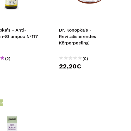
nsehen.
NUTZERKONTO ERSTELLEN
pka's - Anti-
Dr. Konopka's -
n-Shampoo Nº117
Revitalisierendes
Körperpeeling
(2)
(0)
€
22,20€
he