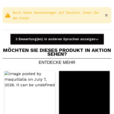
versorgt werden muss, ohne gereizt zu werden. Ideal
zur Begleitung von Genesungsprozessen nach Akne
oder bei extremer Empfindlichkeit.
Noch keine Bewertungen auf Deutsch. Seien Sie
der Erste!
Vegan.
Cruelty free.
3 Bewertung(en) in anderen Sprachen anzeigen
MÖCHTEN SIE DIESES PRODUKT IN AKTION
SEHEN?
ENTDECKE MEHR
Ein Video oder Foto teilen
Dein Video könnte das erste sein. Stell es dir vor...
Würden Sie diesen Kauf empfehlen?
Ja
Nein
5/5
SENDEN