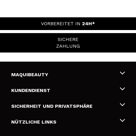
VORBEREITET IN
24H*
SICHERE
ZAHLUNG
MAQUIBEAUTY
Über uns
KUNDENDIENST
Beschäftigung
Liefer- und Versandkosten
SICHERHEIT UND PRIVATSPHÄRE
Geschenkkarten
Widerruf / Rücksendungen
Bedingungen und Datenschutz
NÜTZLICHE LINKS
Zahlung
Datenschutzrichtlinie
Kontakt