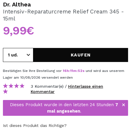
ICH MÖCHTE MICH
Dr. Althea
REGISTRIEREN
Intensiv-Reparaturcreme Relief Cream 345 -
15ml
Durch die Erstellung eines Kontos bei Maquillalia.de
können Sie Ihre Einkäufe schnell tätigen, den Status Ihrer
9,99€
Bestellungen überprüfen und Ihre bisherigen Vorgänge
einsehen.
KAUFEN
BENUTZERKONTO ERSTELLEN
Bestätigen Sie Ihre Bestellung vor
16
h
:
11
m
:
51
s
und wird aus unserem
Lager
am 10/08/2026
versendet werden
3 Kommentar(e) /
Hinterlasse einen
Kommentar
Dieses Produkt wurde in den letzten 24 Stunden
7
mal angesehen
.
Ist dieses Produkt das Richtige?