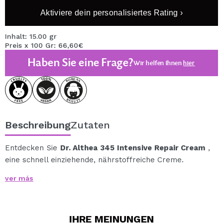
Aktiviere dein personalisiertes Rating ›
Inhalt: 15.00 gr
Preis x 100 Gr: 66,60€
Haben Sie eine Frage?
Wir helfen Ihnen
hier
Beschreibung
Zutaten
Entdecken Sie
Dr. Althea 345 Intensive Repair Cream
,
eine schnell einziehende, nährstoffreiche Creme.
Es handelt sich um eine nährende und reparierende
ver más
Gesichtscreme, die speziell für die Pflege von Akne-
Haut entwickelt wurde.
Seine fortschrittliche Formel kombiniert hochwirksame
IHRE
MEINUNGEN
Inhaltsstoffe wie Ceramide, Hyaluronsäure, Peptide