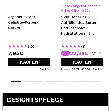
Dieses Angebot endet in:
01
Tag
08
h
:
41
m
:
49
s
Arganour - Anti-
Skin Generics –
Cellulite-Körper-
Auffüllendes Serum
Serum
und intensive
Hydratation mit
Hyaluronsäure +
Vitamin B3
(10)
(2)
7,95€
22,36€
27,95€
-20%
KAUFEN
KAUFEN
Tax Inb.
Preis x 100 Ml: 139,75€
Tax Inb.
GESICHTSPFLEGE