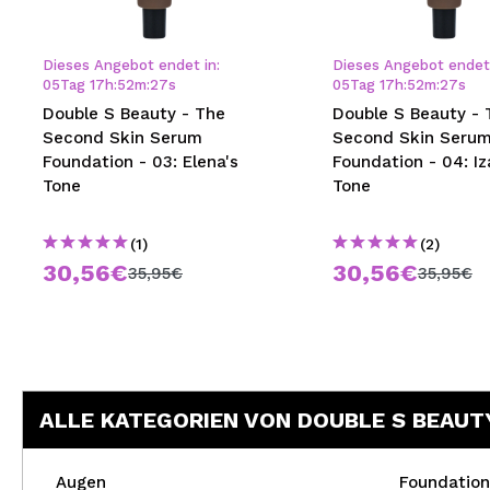
MAQUIFARMA
KOREA ZONE
Dieses Angebot endet in:
Dieses Angebot endet 
05
Tag
17
h
:
52
m
:
27
s
05
Tag
17
h
:
52
m
:
27
s
TRAVEL SIZE
Double S Beauty - The
Double S Beauty - 
Second Skin Serum
Second Skin Seru
NATURE
Foundation - 03: Elena's
Foundation - 04: Iz
Tone
Tone
SPECIALS
(1)
(2)
OUTLET
30,56€
30,56€
35,95€
35,95€
SIE SIND ZURÜCKGEKEHRT!
BALD VERFÜGBAR
BLOG
ALLE KATEGORIEN VON DOUBLE S BEAUT
Augen
Foundation