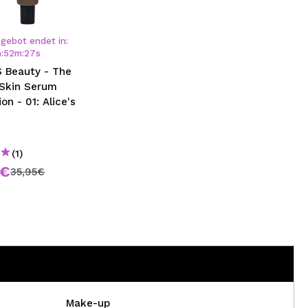
nsehen.
gebot endet in:
h
:
52
m
:
27
s
NUTZERKONTO ERSTELLEN
S Beauty - The
Skin Serum
on - 01: Alice's
(1)
6€
35,95€
Make-up