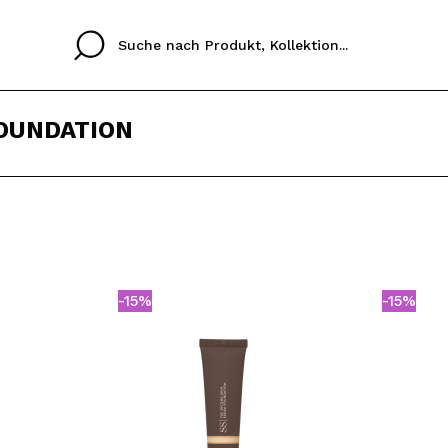
FOUNDATION
Cristina
Antonia
Ines
Ich habe hier kein K
SPRACHE
ez que
Buena experiencia
Muy bien
Spedizi
ICH M
ALEMAN
ESPAÑOL
eriencia
imballa
-15%
-15%
ajería.
elegan
REGIS
colori sc
Durch die Erstellung e
Einkäufe schnell tätig