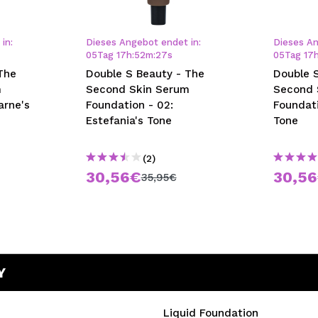
bisherigen Vorgänge ei
in:
Dieses Angebot endet in:
Dieses An
05
Tag
17
h
:
52
m
:
27
s
05
Tag
17
BE
The
Double S Beauty - The
Double 
m
Second Skin Serum
Second 
arne's
Foundation - 02:
Foundati
Estefania's Tone
Tone
(2)
30,56€
30,5
35,95€
Y
Liquid Foundation