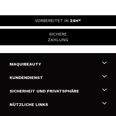
VORBEREITET IN
24H*
SICHERE
ZAHLUNG
MAQUIBEAUTY
Über uns
KUNDENDIENST
Beschäftigung
Liefer- und Versandkosten
SICHERHEIT UND PRIVATSPHÄRE
Geschenkkarten
Widerruf / Rücksendungen
Bedingungen und Datenschutz
NÜTZLICHE LINKS
Zahlung
Datenschutzrichtlinie
Kontakt