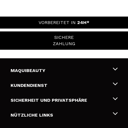
VORBEREITET IN
24H*
SICHERE
ZAHLUNG
MAQUIBEAUTY
Über uns
KUNDENDIENST
Beschäftigung
Liefer- und Versandkosten
SICHERHEIT UND PRIVATSPHÄRE
Geschenkkarten
Widerruf / Rücksendungen
Bedingungen und Datenschutz
NÜTZLICHE LINKS
Zahlung
Datenschutzrichtlinie
Kontakt