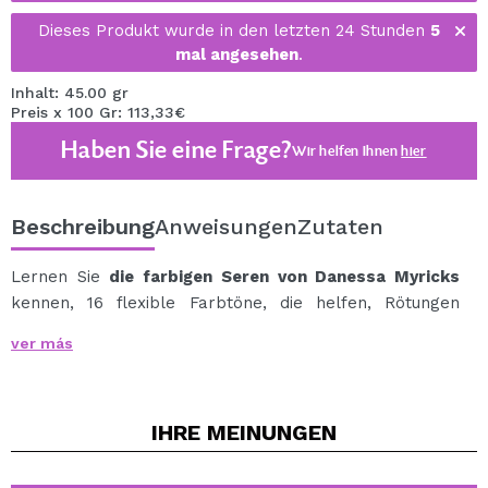
Dieses Produkt wurde in den letzten 24 Stunden
5
mal angesehen
.
Inhalt: 45.00 gr
Preis x 100 Gr: 113,33€
Haben Sie eine Frage?
Wir helfen Ihnen
hier
Beschreibung
Anweisungen
Zutaten
Lernen Sie
die farbigen Seren von Danessa Myricks
kennen, 16 flexible Farbtöne, die helfen, Rötungen
subtil zu korrigieren und ungleichmäßige Texturen zu
ver más
glätten.
Dieses Serum versorgt Ihr Gesicht dank seiner
pflegenden Inhaltsstoffe mit intensiver Feuchtigkeit und
IHRE
MEINUNGEN
einem äußerst natürlichen Finish.
Das Serum ist eine Kombination aus korrigierenden,
feuchtigkeitsspendenden und glättenden Inhaltsstoffen