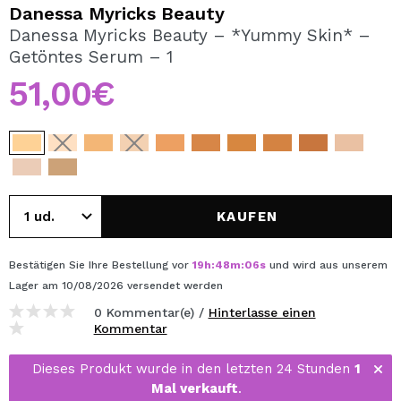
ICH MÖCHTE MICH
Danessa Myricks Beauty
REGISTRIEREN
Danessa Myricks Beauty – *Yummy Skin* –
Getöntes Serum – 1
Durch die Erstellung eines Kontos bei Maquillalia.de
können Sie Ihre Einkäufe schnell tätigen, den Status Ihrer
51,00€
Bestellungen überprüfen und Ihre bisherigen Vorgänge
einsehen.
BENUTZERKONTO ERSTELLEN
KAUFEN
Bestätigen Sie Ihre Bestellung vor
19
h
:
48
m
:
06
s
und wird aus unserem
Lager
am 10/08/2026
versendet werden
0 Kommentar(e) /
Hinterlasse einen
Kommentar
Dieses Produkt wurde in den letzten 24 Stunden
1
Mal verkauft
.