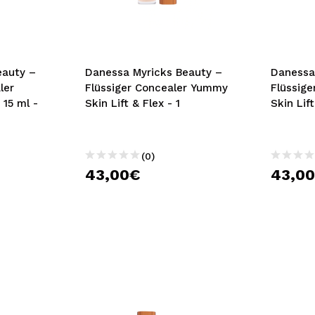
bisherigen Vorgänge ei
BE
eauty –
Danessa Myricks Beauty –
Danessa
ler
Flüssiger Concealer Yummy
Flüssig
 15 ml -
Skin Lift & Flex - 1
Skin Lift
(0)
43,00€
43,0