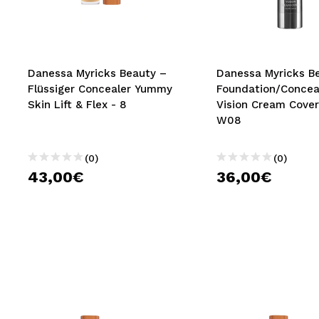
MAQUIFARMA
KOREA ZONE
TRAVEL SIZE
Danessa Myricks Beauty –
Danessa Myricks B
Flüssiger Concealer Yummy
Foundation/Concea
NATURE
Skin Lift & Flex - 8
Vision Cream Cover
W08
SPECIALS
(0)
(0)
OUTLET
43,00€
36,00€
SIE SIND ZURÜCKGEKEHRT!
BALD VERFÜGBAR
BLOG