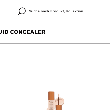
UID CONCEALER
Cristina
Antonia
Ines
Ich habe hier kein K
SPRACHE
ez que
Buena experiencia
Muy bien
Spedizi
ICH M
ALEMAN
ESPAÑOL
eriencia
imballa
ajería.
elegan
REGIS
colori sc
Durch die Erstellung e
Einkäufe schnell tätig