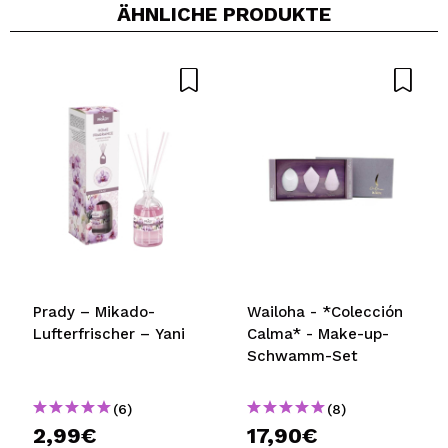
ÄHNLICHE PRODUKTE
Vegan.
Cruelty free.
Ein Video oder Foto teilen
Dein Video könnte das erste sein. Stell es dir vor...
Würden Sie diesen Kauf empfehlen?
Ja
Nein
5/5
SENDEN
rät
Prady – Mikado-
Wailoha - *Colección
Lufterfrischer – Yani
Calma* - Make-up-
Schwamm-Set
(6)
(8)
2,99€
17,90€