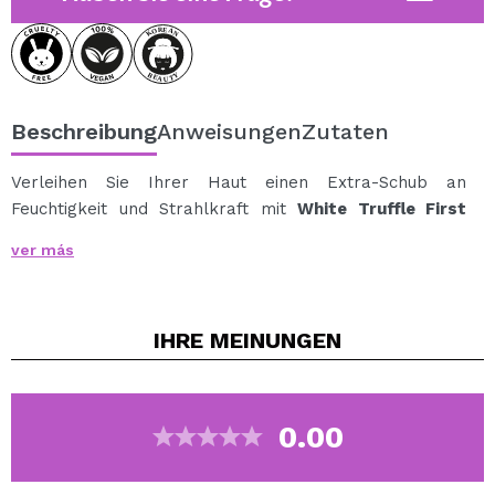
Beschreibung
Anweisungen
Zutaten
Verleihen Sie Ihrer Haut einen Extra-Schub an
Feuchtigkeit und Strahlkraft mit
White Truffle First
Aromatic Spray Serum von d’Alba
, einem zweiphasigen
ver más
Gesichtsserum-Spray, angereichert mit
Weißtrüffelextrakt.
Die Formel kombiniert eine Schicht natürlicher Öle mit
IHRE
MEINUNGEN
einer Serumschicht, um die Haut in einem einzigen
Schritt zu pflegen.
Die Ölphase enthält Avocadoöl, Sonnenblumenkernöl
und Chiasamenextrakt, die dazu beitragen, die Haut zu
0.00
nähren, sie weich zu machen und ihr ein strahlendes
Finish zu verleihen.