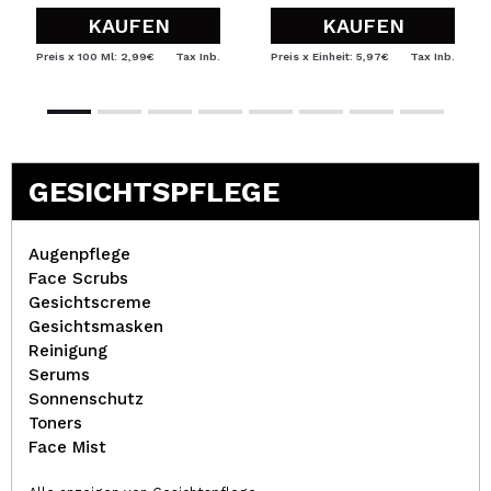
KAUFEN
KAUFEN
Preis x 100 Ml: 2,99€
Tax Inb.
Preis x Einheit: 5,97€
Tax Inb.
GESICHTSPFLEGE
Augenpflege
Face Scrubs
Gesichtscreme
Gesichtsmasken
Reinigung
Serums
Sonnenschutz
Toners
Face Mist