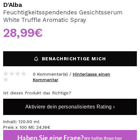
ICH MÖCHTE MICH
D'Alba
REGISTRIEREN
Feuchtigkeitsspendendes Gesichtsserum
White Truffle Aromatic Spray
Durch die Erstellung eines Kontos bei Maquillalia.de
können Sie Ihre Einkäufe schnell tätigen, den Status Ihrer
28,99€
Bestellungen überprüfen und Ihre bisherigen Vorgänge
einsehen.
BENACHRICHTIGE MICH
BENUTZERKONTO ERSTELLEN
0 Kommentar(e) /
Hinterlasse einen
Kommentar
Ist dieses Produkt das Richtige?
Aktiviere dein personalisiertes Rating ›
Inhalt: 120.00 ml
Preis x 100 Ml: 24,16€
Haben Sie eine Frage?
Wir helfen Ihnen
hier