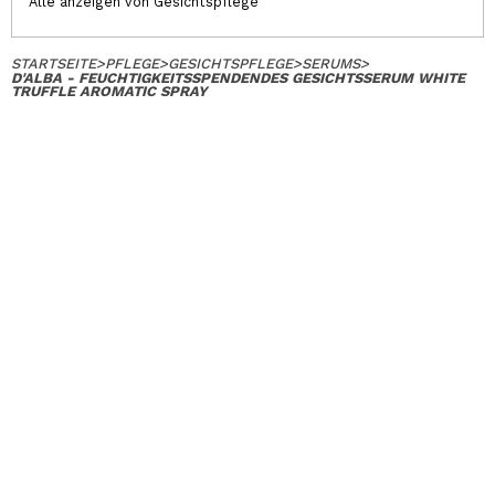
Alle anzeigen von Gesichtspflege
STARTSEITE
>
PFLEGE
>
GESICHTSPFLEGE
>
SERUMS
>
D'ALBA - FEUCHTIGKEITSSPENDENDES GESICHTSSERUM WHITE
TRUFFLE AROMATIC SPRAY