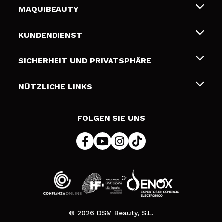
MAQUIBEAUTY
Über uns
KUNDENDIENST
Beschäftigung
Liefer- und Versandkosten
SICHERHEIT UND PRIVATSPHÄRE
Geschenkkarten
Widerruf / Rücksendungen
Bedingungen und Datenschutz
NÜTZLICHE LINKS
Zahlung
Datenschutzrichtlinie
Kontakt
Cookies Policy
FOLGEN SIE UNS
Online Streitschlichtung (ODR)
© 2026 DSM Beauty, S.L.