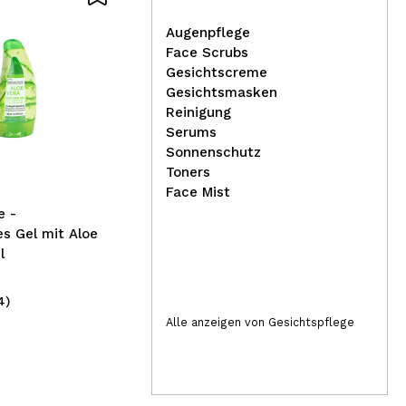
Augenpflege
Face Scrubs
Gesichtscreme
La 
Gesichtsmasken
Arganour - Haarserum 50ml
Da
Reinigung
- Alle Haartypen
Serums
Sonnenschutz
Toners
Face Mist
e -
s Gel mit Aloe
l
4)
(10)
8,95€
7,
Alle anzeigen von Gesichtspflege