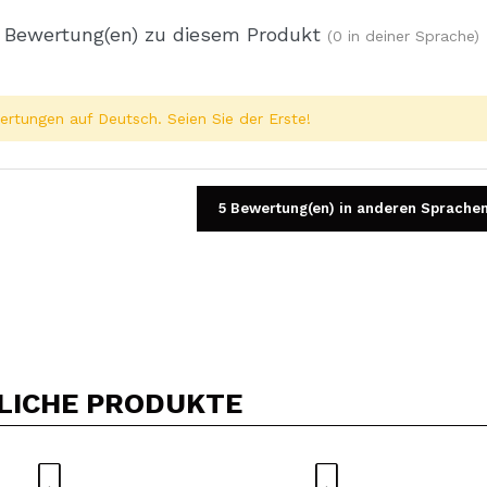
 Bewertung(en) zu diesem Produkt
(0 in deiner Sprache)
rtungen auf Deutsch. Seien Sie der Erste!
5 Bewertung(en) in anderen Sprache
Ein Video oder Foto teilen
Dein Video könnte das erste sein. Stell es dir vor...
LICHE PRODUKTE
5/
Kauf empfehlen?
Ja
Nein