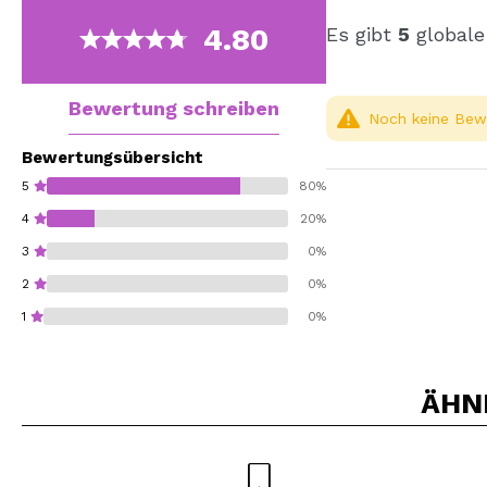
4.80
Es gibt
5
globale
Bewertung schreiben
Noch keine Bewe
Bewertungsübersicht
5
80%
4
20%
3
0%
2
0%
1
0%
ÄHN
Würden Sie diesen 