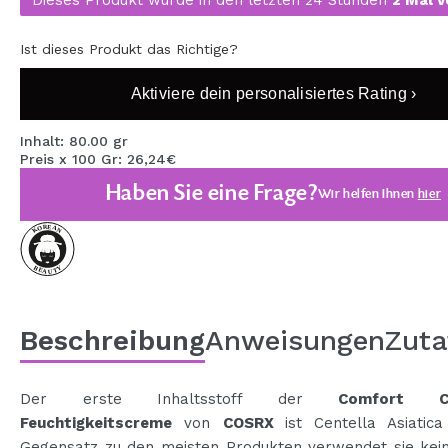
MAQUIFARMA
Ist dieses Produkt das Richtige?
KOREA ZONE
Aktiviere dein personalisiertes Rating ›
TRAVEL SIZE
NATURE
Inhalt: 80.00 gr
Preis x 100 Gr: 26,24€
Haben Sie eine Frage?
Wir helfen Ihnen
hier
SPECIALS
OUTLET
SIE SIND ZURÜCKGEKEHRT!
BALD VERFÜGBAR
Beschreibung
Anweisungen
Zuta
BLOG
Der erste Inhaltsstoff der
Comfort Ce
Feuchtigkeitscreme
von
COSRX
ist Centella Asiatic
Gegensatz zu den meisten Produkten verwendet sie kei