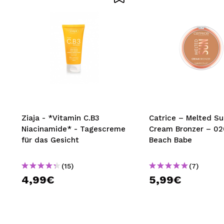
SEN
Ziaja - *Vitamin C.B3
Catrice – Melted S
Niacinamide* - Tagescreme
Cream Bronzer – 02
für das Gesicht
Beach Babe
(15)
(7)
4,99€
5,99€