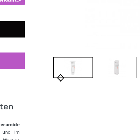
bisherigen Vorgänge ei
BE
ten
ramide
a und im
n Wasser