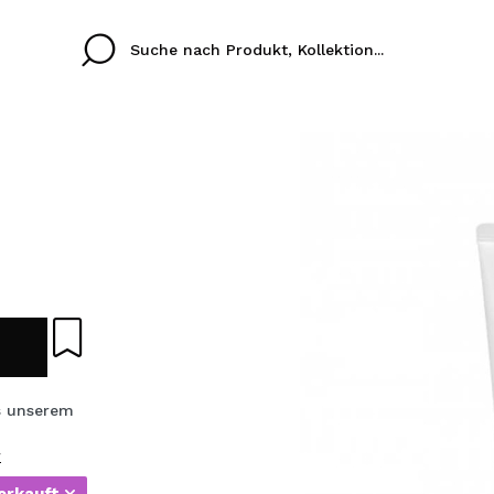
Cristina
Antonia
Ines
Ich habe hier kein K
SPRACHE
ez que
Buena experiencia
Muy bien
Spedizi
ICH M
ALEMAN
ESPAÑOL
eriencia
imballa
ajería.
elegan
REGIS
colori sc
s unserem
r
Durch die Erstellung e
Einkäufe schnell tätig
erkauft
.