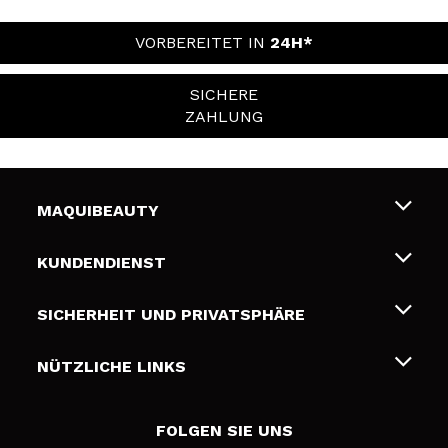
VORBEREITET IN
24H*
SICHERE
ZAHLUNG
MAQUIBEAUTY
Über uns
KUNDENDIENST
Beschäftigung
Liefer- und Versandkosten
SICHERHEIT UND PRIVATSPHÄRE
Geschenkkarten
Widerruf / Rücksendungen
Bedingungen und Datenschutz
NÜTZLICHE LINKS
Zahlung
Datenschutzrichtlinie
Kontakt
Cookies Policy
FOLGEN SIE UNS