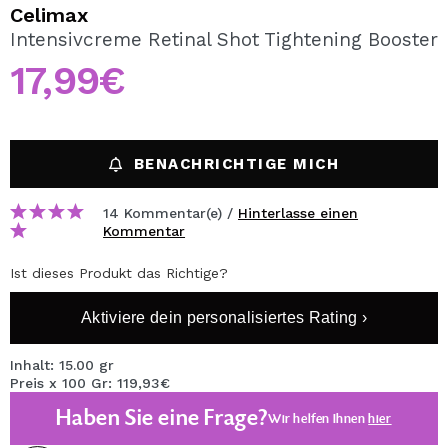
ICH MÖCHTE MICH
Celimax
REGISTRIEREN
Intensivcreme Retinal Shot Tightening Booster
17,99€
Durch die Erstellung eines Kontos bei Maquillalia.de
können Sie Ihre Einkäufe schnell tätigen, den Status Ihrer
Bestellungen überprüfen und Ihre bisherigen Vorgänge
einsehen.
BENACHRICHTIGE MICH
BENUTZERKONTO ERSTELLEN
14 Kommentar(e) /
Hinterlasse einen
Kommentar
Ist dieses Produkt das Richtige?
Aktiviere dein personalisiertes Rating ›
Inhalt: 15.00 gr
Preis x 100 Gr: 119,93€
Haben Sie eine Frage?
Wir helfen Ihnen
hier