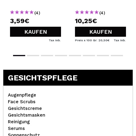
(4)
(4)
3,59€
10,25€
KAUFEN
KAUFEN
Tax Inb.
Preis x 100 Gr: 20,50€
Tax Inb.
GESICHTSPFLEGE
Augenpflege
Face Scrubs
Gesichtscreme
Gesichtsmasken
Reinigung
Serums
Sonnenschutz