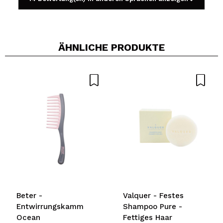
ÄHNLICHE PRODUKTE
Ein Video oder Foto teilen
Dein Video könnte das erste sein. Stell es dir vor...
Würden Sie diesen Kauf empfehlen?
Ja
Nein
5/5
SENDEN
Beter -
Valquer - Festes
Entwirrungskamm
Shampoo Pure -
Ocean
Fettiges Haar