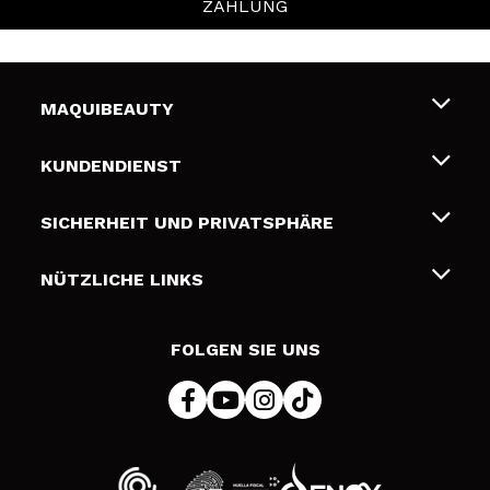
ZAHLUNG
MAQUIBEAUTY
Über uns
KUNDENDIENST
Beschäftigung
Liefer- und Versandkosten
SICHERHEIT UND PRIVATSPHÄRE
Geschenkkarten
Widerruf / Rücksendungen
Bedingungen und Datenschutz
NÜTZLICHE LINKS
Zahlung
Datenschutzrichtlinie
Kontakt
Cookies Policy
FOLGEN SIE UNS
Online Streitschlichtung (ODR)