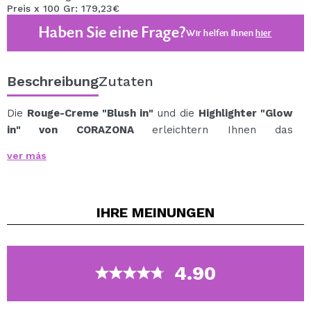
Preis x 100 Gr: 179,23€
Haben Sie eine Frage?
Wir helfen Ihnen
hier
Beschreibung
Zutaten
Die
Rouge-Creme "Blush in"
und die
Highlighter "Glow
in" von CORAZONA
erleichtern Ihnen das
Schönheitsleben.
ver más
Dank seines vielseitigen Stiftformats können Sie ihn auf
Wangen, Augen und Lippen auftragen.
Seine cremige Textur verschmilzt mit ein paar
IHRE
MEINUNGEN
Berührungen schnell und einfach mit der Haut und
hinterlässt ein saftiges Aussehen, das stundenlang
anhält.
Seine geringe Größe ist ideal für den Transport überall
4.90
dort, wo Sie ihn brauchen: Tasche, Kulturbeutel,
Reisekoffer... Tragen Sie sie immer bei sich, um sie