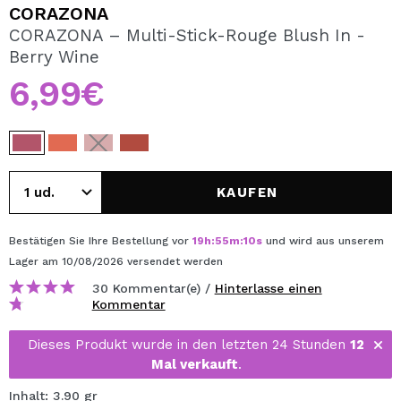
ICH MÖCHTE MICH
CORAZONA
REGISTRIEREN
CORAZONA – Multi-Stick-Rouge Blush In -
Berry Wine
Durch die Erstellung eines Kontos bei Maquillalia.de
können Sie Ihre Einkäufe schnell tätigen, den Status Ihrer
6,99€
Bestellungen überprüfen und Ihre bisherigen Vorgänge
einsehen.
BENUTZERKONTO ERSTELLEN
KAUFEN
Bestätigen Sie Ihre Bestellung vor
19
h
:
55
m
:
09
s
und wird aus unserem
Lager
am 10/08/2026
versendet werden
30 Kommentar(e) /
Hinterlasse einen
Kommentar
Dieses Produkt wurde in den letzten 24 Stunden
12
Mal verkauft
.
Inhalt: 3.90 gr