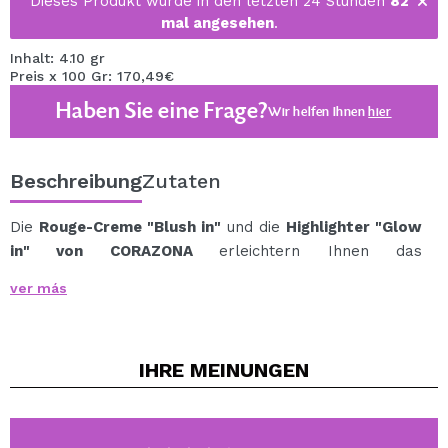
Dieses Produkt wurde in den letzten 24 Stunden
82
mal angesehen
.
Inhalt: 4.10 gr
Preis x 100 Gr: 170,49€
Haben Sie eine Frage?
Wir helfen Ihnen
hier
Beschreibung
Zutaten
Die
Rouge-Creme "Blush in"
und die
Highlighter "Glow
in" von CORAZONA
erleichtern Ihnen das
Schönheitsleben.
ver más
Dank seines vielseitigen Stiftformats können Sie ihn auf
Wangen, Augen und Lippen auftragen.
Seine cremige Textur verschmilzt mit ein paar
IHRE
MEINUNGEN
Berührungen schnell und einfach mit der Haut und
hinterlässt ein saftiges Aussehen, das stundenlang
anhält.
Seine geringe Größe ist ideal für den Transport überall