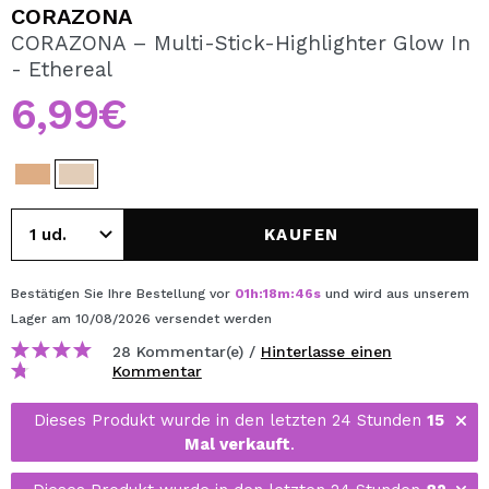
ICH MÖCHTE MICH
CORAZONA
REGISTRIEREN
CORAZONA – Multi-Stick-Highlighter Glow In
- Ethereal
Durch die Erstellung eines Kontos bei Maquillalia.de
können Sie Ihre Einkäufe schnell tätigen, den Status Ihrer
6,99€
Bestellungen überprüfen und Ihre bisherigen Vorgänge
einsehen.
BENUTZERKONTO ERSTELLEN
KAUFEN
Bestätigen Sie Ihre Bestellung vor
01
h
:
18
m
:
45
s
und wird aus unserem
Lager
am 10/08/2026
versendet werden
28 Kommentar(e) /
Hinterlasse einen
Kommentar
Dieses Produkt wurde in den letzten 24 Stunden
15
Mal verkauft
.