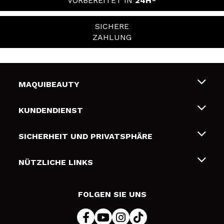
VORBEREITET IN
24H*
SICHERE
ZAHLUNG
MAQUIBEAUTY
Über uns
KUNDENDIENST
Beschäftigung
Liefer- und Versandkosten
SICHERHEIT UND PRIVATSPHÄRE
Geschenkkarten
Widerruf / Rücksendungen
Bedingungen und Datenschutz
NÜTZLICHE LINKS
Zahlung
Datenschutzrichtlinie
Kontakt
Cookies Policy
FOLGEN SIE UNS
Online Streitschlichtung (ODR)