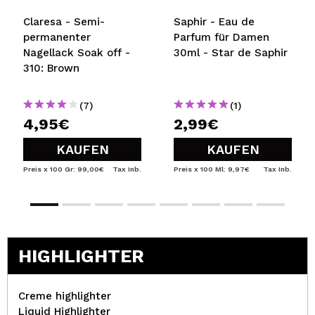
Cruelty free.
Claresa - Semi-
Saphir - Eau de
Vegan.
permanenter
Parfum für Damen
Nagellack Soak off -
30ml - Star de Saphir
310: Brown
(7)
(1)
4,95€
2,99€
KAUFEN
KAUFEN
Preis x 100 Gr: 99,00€
Tax Inb.
Preis x 100 Ml: 9,97€
Tax Inb.
HIGHLIGHTER
Creme highlighter
Liquid Highlighter