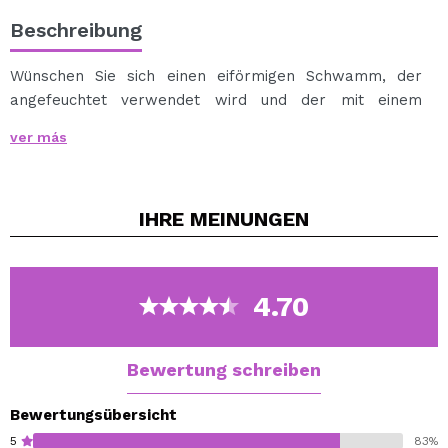
Beschreibung
Wünschen Sie sich einen eiförmigen Schwamm, der
angefeuchtet verwendet wird und der mit einem
perfekten Auftrag für ein gleichmäßiges Finish auf Ihrer
ver más
Make-up-Unterlage sorgt?
Mit dem CORAZONA Schwamm können Sie es wahr
werden lassen.
IHRE
MEINUNGEN
Vergessen Sie nicht, es nach Gebrauch mit Wasser und
Ihrer Lieblingsseife zu waschen und an der Luft
trocknen zu lassen;)
4.70
Bewertung schreiben
Bewertungsübersicht
5
83%