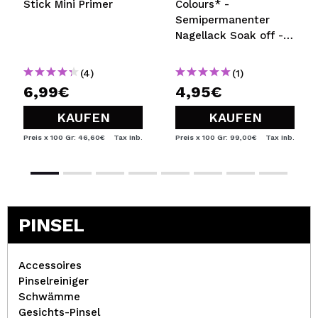
Stick Mini Primer
Colours* -
Semipermanenter
Nagellack Soak off -
02
(4)
(1)
6,99€
4,95€
KAUFEN
KAUFEN
Preis x 100 Gr: 46,60€
Tax Inb.
Preis x 100 Gr: 99,00€
Tax Inb.
PINSEL
Accessoires
Pinselreiniger
Schwämme
Gesichts-Pinsel