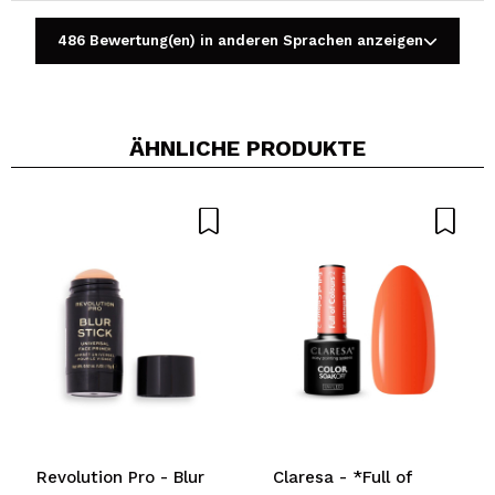
Ein Video oder Foto teilen
486 Bewertung(en) in anderen Sprachen anzeigen
Dein Video könnte das erste sein. Stell es dir vor...
Würden Sie diesen Kauf empfehlen?
Ja
Nein
ÄHNLICHE PRODUKTE
5/5
SENDEN
Revolution Pro - Blur
Claresa - *Full of