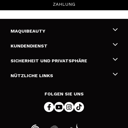
ZAHLUNG
MAQUIBEAUTY
Über uns
KUNDENDIENST
Beschäftigung
Liefer- und Versandkosten
SICHERHEIT UND PRIVATSPHÄRE
Geschenkkarten
Widerruf / Rücksendungen
Bedingungen und Datenschutz
NÜTZLICHE LINKS
Zahlung
Datenschutzrichtlinie
Kontakt
Cookies Policy
FOLGEN SIE UNS
Online Streitschlichtung (ODR)