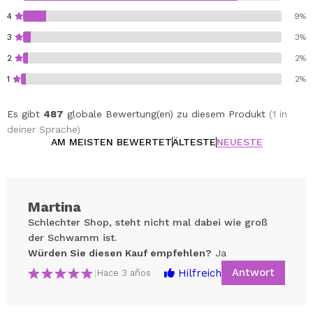
4
9%
3
3%
2
2%
1
2%
Es gibt
487
globale Bewertung(en) zu diesem Produkt
(1 in
deiner Sprache)
AM MEISTEN BEWERTET
ÄLTESTE
NEUESTE
Martina
Schlechter Shop, steht nicht mal dabei wie groß
der Schwamm ist.
Würden Sie diesen Kauf empfehlen?
Ja
Antwort
Hilfreich
|
Hace 3 años