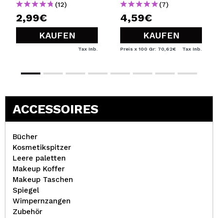
(12)
(7)
2,99€
4,59€
KAUFEN
KAUFEN
Tax Inb.
Preis x 100 Gr: 70,62€
Tax Inb.
ACCESSOIRES
Bücher
Kosmetikspitzer
Leere paletten
Makeup Koffer
Makeup Taschen
Spiegel
Wimpernzangen
Zubehör