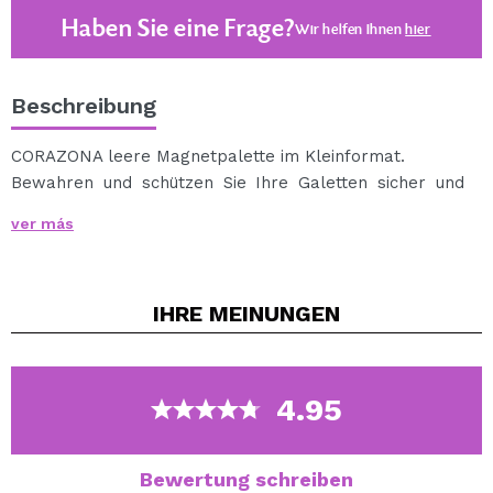
Haben Sie eine Frage?
Wir helfen Ihnen
hier
Beschreibung
CORAZONA leere Magnetpalette im Kleinformat.
Bewahren und schützen Sie Ihre Galetten sicher und
bequem in diesem wunderschön gestalteten
ver más
Magnetpaddel.
Dank dieser leeren Magnetpalette ist es auch so
einfach wie möglich, die Palette Ihrer Träume zu
IHRE
MEINUNGEN
erstellen.
Speziell entwickelt, damit Sie Ihre 9 Lieblings-
Lidschattengöttchen derselben Marke CORAZONA
hinzufügen können.
4.95
Die Kapazität dieses Magnetpaddels beträgt 9 Galetten
mit einem Durchmesser von 26 mm.
Bewertung schreiben