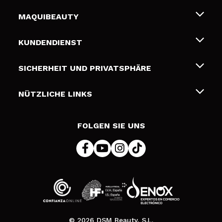
MAQUIBEAUTY
Über uns
KUNDENDIENST
Beschäftigung
Liefer- und Versandkosten
SICHERHEIT UND PRIVATSPHÄRE
Geschenkkarten
Widerruf / Rücksendungen
Bedingungen und Datenschutz
NÜTZLICHE LINKS
Zahlung
Datenschutzrichtlinie
Kontakt
Cookies Policy
FOLGEN SIE UNS
Online Streitschlichtung (ODR)
© 2026 DSM Beauty, S.L.