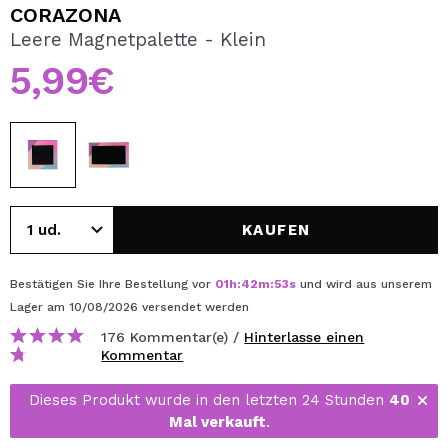
ICH MÖCHTE MICH
CORAZONA
REGISTRIEREN
Leere Magnetpalette - Klein
5,99€
Durch die Erstellung eines Kontos bei Maquillalia.de
können Sie Ihre Einkäufe schnell tätigen, den Status Ihrer
Bestellungen überprüfen und Ihre bisherigen Vorgänge
einsehen.
BENUTZERKONTO ERSTELLEN
KAUFEN
Bestätigen Sie Ihre Bestellung vor
01
h
:
42
m
:
53
s
und wird aus unserem
Lager
am 10/08/2026
versendet werden
176 Kommentar(e) /
Hinterlasse einen
Kommentar
Dieses Produkt wurde in den letzten 24 Stunden
40
Mal verkauft
.