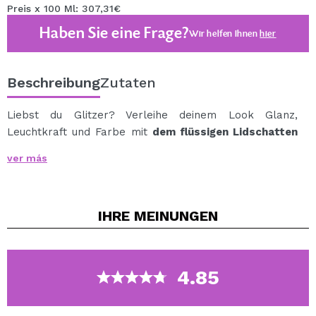
Preis x 100 Ml: 307,31€
Haben Sie eine Frage?
Wir helfen Ihnen
hier
Beschreibung
Zutaten
Liebst du Glitzer? Verleihe deinem Look Glanz,
Leuchtkraft und Farbe mit
dem flüssigen Lidschatten
Shimmer Queen von CORAZONA
!
ver más
Spielen und haben Sie Spaß beim Kreieren der
festlichsten und umwerfendsten Looks mit Ihren neuen
Schätzen dieser Saison:
Shimmer Queen Flüssig-
IHRE
MEINUNGEN
Lidschatten
.
Dank seiner flüssigen Textur ist dieser Lidschatten
unglaublich langanhaltend und hält stundenlang. Nach
dem Trocknen bleibt er sicher auf dem Lid.
4.85
Dank des Applikators lässt sich dieser Lidschatten
einfach und angenehm auf das Augenlid auftragen.