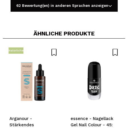
62 Bewertung(en) in anderen Sprachen anzeigen
ÄHNLICHE PRODUKTE
Ein Video oder Foto teilen
Dein Video könnte das erste sein. Stell es dir vor...
Natürliche
Würden Sie diesen Kauf empfehlen?
Ja
Nein
5/5
SENDEN
Arganour -
essence - Nagellack
Stärkendes
Gel Nail Colour - 45: