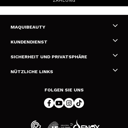
ZAHLUNG
MAQUIBEAUTY
Über uns
KUNDENDIENST
Beschäftigung
Liefer- und Versandkosten
SICHERHEIT UND PRIVATSPHÄRE
Geschenkkarten
Widerruf / Rücksendungen
Bedingungen und Datenschutz
NÜTZLICHE LINKS
Zahlung
Datenschutzrichtlinie
Kontakt
Cookies Policy
FOLGEN SIE UNS
Online Streitschlichtung (ODR)