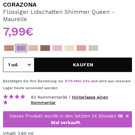
ICH MÖCHTE MICH
CORAZONA
REGISTRIEREN
Flüssiger Lidschatten Shimmer Queen -
Maurelle
Durch die Erstellung eines Kontos bei Maquillalia.de
können Sie Ihre Einkäufe schnell tätigen, den Status Ihrer
7,99€
Bestellungen überprüfen und Ihre bisherigen Vorgänge
einsehen.
BENUTZERKONTO ERSTELLEN
KAUFEN
Bestätigen Sie Ihre Bestellung vor
07
h
:
18
m
:
24
s
und wird aus unserem
Lager
heute
versendet werden
62 Kommentar(e) /
Hinterlasse einen
Kommentar
Dieses Produkt wurde in den letzten 24 Stunden
16
Mal verkauft
.
Inhalt: 2.60 ml