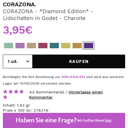
ICH MÖCHTE MICH
CORAZONA.
REGISTRIEREN
CORAZONA - *Diamond Edition* -
Lidschatten in Godet - Charoite
Durch die Erstellung eines Kontos bei Maquillalia.de
können Sie Ihre Einkäufe schnell tätigen, den Status Ihrer
3,95€
Bestellungen überprüfen und Ihre bisherigen Vorgänge
einsehen.
BENUTZERKONTO ERSTELLEN
KAUFEN
Bestätigen Sie Ihre Bestellung vor
05
h
:
04
m
:
50
s
und wird aus unserem
Lager
am 10/08/2026
versendet werden
43 Kommentar(e) /
Hinterlasse einen
Kommentar
Inhalt: 1.42 gr
Preis x 100 Gr: 278,17€
Haben Sie eine Frage?
Wir helfen Ihnen
hier