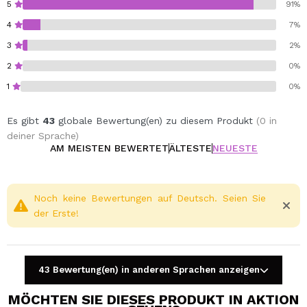
Magnetpaletten derselben Marke CORAZONA
5
91%
aufzunehmen.
4
7%
Godet Durchmesser 26mm.
3
2%
Cruelty free.
2
0%
Vegan.
1
0%
Es gibt
43
globale Bewertung(en) zu diesem Produkt
(0 in
deiner Sprache)
AM MEISTEN BEWERTET
ÄLTESTE
NEUESTE
Noch keine Bewertungen auf Deutsch. Seien Sie
der Erste!
43 Bewertung(en) in anderen Sprachen anzeigen
MÖCHTEN SIE DIESES PRODUKT IN AKTION