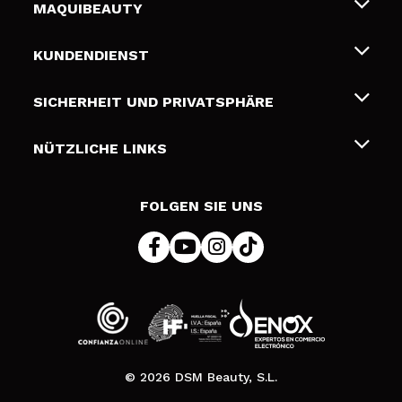
MAQUIBEAUTY
Über uns
KUNDENDIENST
Beschäftigung
Liefer- und Versandkosten
SICHERHEIT UND PRIVATSPHÄRE
Geschenkkarten
Widerruf / Rücksendungen
Bedingungen und Datenschutz
NÜTZLICHE LINKS
Zahlung
Datenschutzrichtlinie
Kontakt
Cookies Policy
FOLGEN SIE UNS
Online Streitschlichtung (ODR)
© 2026 DSM Beauty, S.L.