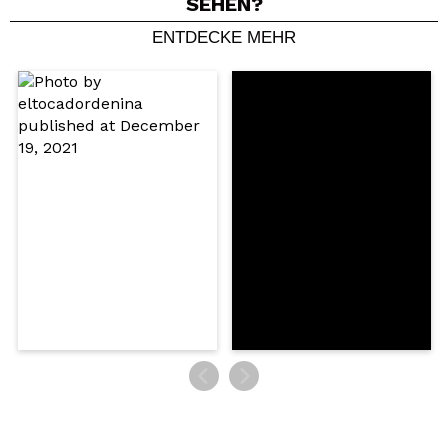
SEHEN?
ENTDECKE MEHR
Ein Video oder Foto teilen
Dein Video könnte das erste sein. Stell es dir vor...
Würden Sie diesen Kauf empfehlen?
Ja
Nein
5/5
SENDEN