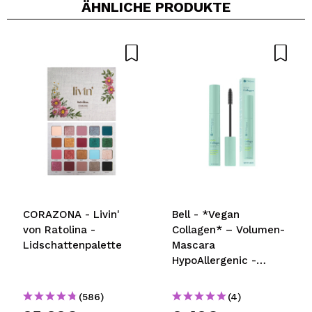
ÄHNLICHE PRODUKTE
CORAZONA - Livin'
Bell - *Vegan
von Ratolina -
Collagen* – Volumen-
Lidschattenpalette
Mascara
HypoAllergenic -
Waterproof
(586)
(4)