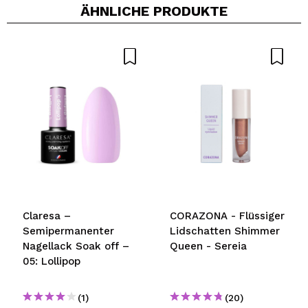
ÄHNLICHE PRODUKTE
Ein Video oder Foto teilen
Dein Video könnte das erste sein. Stell es dir vor...
Würden Sie diesen Kauf empfehlen?
Ja
Nein
5/5
SENDEN
Claresa –
CORAZONA - Flüssiger
Semipermanenter
Lidschatten Shimmer
Nagellack Soak off –
Queen - Sereia
05: Lollipop
(1)
(20)