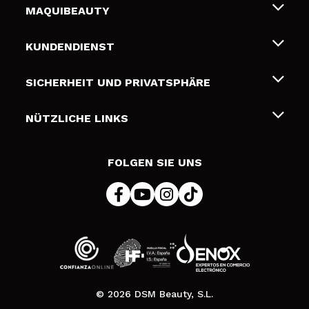
MAQUIBEAUTY
Über uns
KUNDENDIENST
Beschäftigung
Liefer- und Versandkosten
SICHERHEIT UND PRIVATSPHÄRE
Geschenkkarten
Widerruf / Rücksendungen
Bedingungen und Datenschutz
NÜTZLICHE LINKS
Zahlung
Datenschutzrichtlinie
Kontakt
Cookies Policy
FOLGEN SIE UNS
Online Streitschlichtung (ODR)
© 2026 DSM Beauty, S.L.