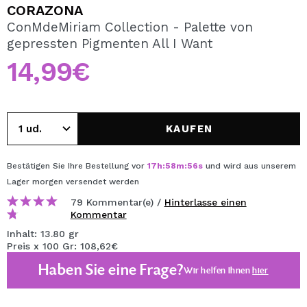
ICH MÖCHTE MICH
CORAZONA
REGISTRIEREN
ConMdeMiriam Collection - Palette von
gepressten Pigmenten All I Want
Durch die Erstellung eines Kontos bei Maquillalia.de
können Sie Ihre Einkäufe schnell tätigen, den Status Ihrer
14,99€
Bestellungen überprüfen und Ihre bisherigen Vorgänge
einsehen.
KAUFEN
BENUTZERKONTO ERSTELLEN
Bestätigen Sie Ihre Bestellung vor
17
h
:
58
m
:
56
s
und wird aus unserem
Lager
morgen
versendet werden
79 Kommentar(e) /
Hinterlasse einen
Kommentar
Inhalt: 13.80 gr
Preis x 100 Gr: 108,62€
Haben Sie eine Frage?
Wir helfen Ihnen
hier