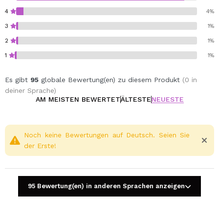
4
4%
3
1%
2
1%
1
1%
Es gibt
95
globale Bewertung(en) zu diesem Produkt
(0 in
deiner Sprache)
AM MEISTEN BEWERTET
ÄLTESTE
NEUESTE
Noch keine Bewertungen auf Deutsch. Seien Sie
der Erste!
95 Bewertung(en) in anderen Sprachen anzeigen