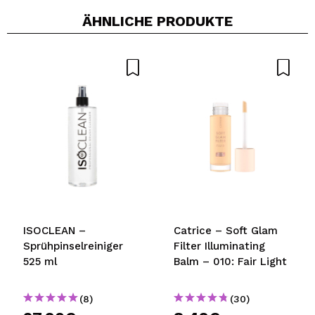
ÄHNLICHE PRODUKTE
Ein Video oder Foto teilen
Dein Video könnte das erste sein. Stell es dir vor...
Würden Sie diesen Kauf empfehlen?
Ja
Nein
5/5
SENDEN
ISOCLEAN –
Catrice – Soft Glam
Sprühpinselreiniger
Filter Illuminating
525 ml
Balm – 010: Fair Light
(8)
(30)