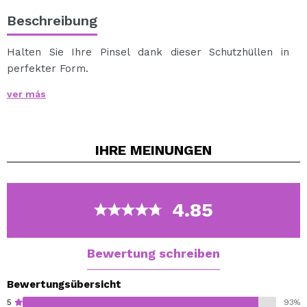
Beschreibung
Halten Sie Ihre Pinsel dank dieser Schutzhüllen in
perfekter Form.
Schieben Sie die Abdeckungen von unten nach oben, um
ver más
die Bürsten zu schützen und in einwandfreiem Zustand
zu halten.
Es enthält 20 Bezüge in verschiedenen Größen.
IHRE
MEINUNGEN
4.85
Bewertung schreiben
Bewertungsübersicht
5
93%