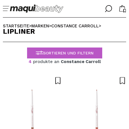
╳
╳
WÄHLE DEINE SPRACHE
STARTSEITE
MARKEN
CONSTANCE CARROLL
>
>
>
LIPLINER
Ich bin bereits #maquilover, ich habe ein Konto
WILLKOMMEN!
ALEMAN
ESPAÑOL
SORTIEREN UND FILTERN
ENGLISH
FRANCES
4
produkte an
Constance Carroll
ITALIANO
PORTUGUESE
Passwort vergessen?
Ich habe hier kein Konto