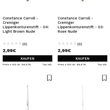
ICH MÖCHTE MICH
REGISTRIEREN
Durch die Erstellung eines Kontos bei Maquillalia.de
Constance Carroll -
Constance Carroll -
können Sie Ihre Einkäufe schnell tätigen, den Status Ihrer
Cremiger
Cremiger
Bestellungen überprüfen und Ihre bisherigen Vorgänge
Lippenkonturenstift - 04:
Lippenkonturenstift - 03:
einsehen.
Light Brown Nude
Rose Nude
(0)
(0)
BENUTZERKONTO ERSTELLEN
2,99€
2,99€
KAUFEN
KAUFEN
Preis x 100 Gr: 99,67€
Tax Inb.
Preis x 100 Gr: 99,67€
Tax Inb.