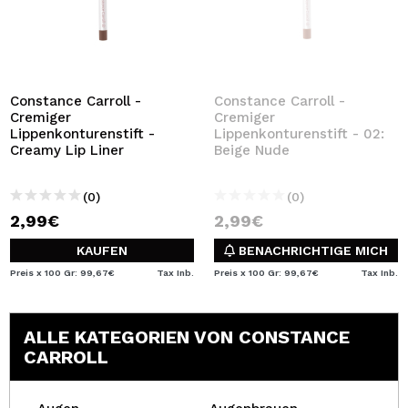
Constance Carroll -
Constance Carroll -
Cremiger
Cremiger
Lippenkonturenstift -
Lippenkonturenstift - 02:
Creamy Lip Liner
Beige Nude
(0)
(0)
2,99€
2,99€
KAUFEN
BENACHRICHTIGE MICH
Preis x 100 Gr: 99,67€
Tax Inb.
Preis x 100 Gr: 99,67€
Tax Inb.
ALLE KATEGORIEN VON CONSTANCE
CARROLL