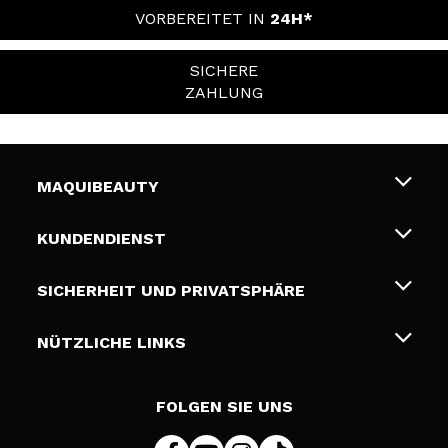
VORBEREITET IN
24H*
SICHERE
ZAHLUNG
MAQUIBEAUTY
Über uns
KUNDENDIENST
Beschäftigung
Liefer- und Versandkosten
SICHERHEIT UND PRIVATSPHÄRE
Geschenkkarten
Widerruf / Rücksendungen
Bedingungen und Datenschutz
NÜTZLICHE LINKS
Zahlung
Datenschutzrichtlinie
Kontakt
Cookies Policy
FOLGEN SIE UNS
Online Streitschlichtung (ODR)