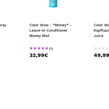
bisherigen Vorgänge ei
BE
pray
Color Wow - *Money* -
Color W
Leave-in-Conditioner
Kopfhau
Money Mist
Juice
(1)
32,99€
49,9