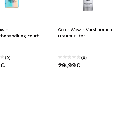
nsehen.
NUTZERKONTO ERSTELLEN
ow -
Color Wow - Vorshampoo
tbehandlung Youth
Dream Filter
(0)
(0)
9€
29,99€