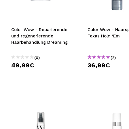
MAQUIFARMA
KOREA ZONE
TRAVEL SIZE
Color Wow - Reparierende
Color Wow - Haars
und regenerierende
Texas Hold ‘Em
NATURE
Haarbehandlung Dreaming
(0)
(2)
SPECIALS
49,99€
36,99€
OUTLET
SIE SIND ZURÜCKGEKEHRT!
BALD VERFÜGBAR
BLOG