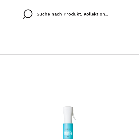
Cristina
Antonia
Ines
Ich habe hier kein K
SPRACHE
ez que
Buena experiencia
Muy bien
Spedizi
ICH M
ALEMAN
ESPAÑOL
eriencia
imballa
ajería.
elegan
REGIS
colori sc
Durch die Erstellung e
Einkäufe schnell tätig