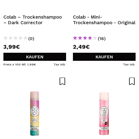
ICH MÖCHTE MICH
REGISTRIEREN
Colab – Trockenshampoo
Colab - Mini-
– Dark Corrector
Trockenshampoo - Original
Durch die Erstellung eines Kontos bei Maquillalia.de
können Sie Ihre Einkäufe schnell tätigen, den Status Ihrer
Bestellungen überprüfen und Ihre bisherigen Vorgänge
(0)
(16)
einsehen.
3,99€
2,49€
KAUFEN
KAUFEN
BENUTZERKONTO ERSTELLEN
Preis x 100 Ml: 1,99€
Tax Inb.
Tax Inb.