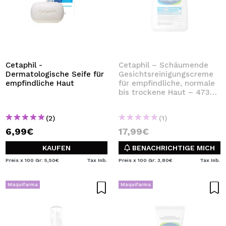
Cetaphil -
Cetaphil – Schäumende
Dermatologische Seife für
Gesichtsreinigungscreme
empfindliche Haut
für empfindliche, normale
bis trockene Haut – 473
ml
(2)
(1)
6,99€
17,99€
KAUFEN
BENACHRICHTIGE MICH
Preis x 100 Gr: 5,50€
Tax Inb.
Preis x 100 Gr: 3,80€
Tax Inb.
Maquifarma
Maquifarma