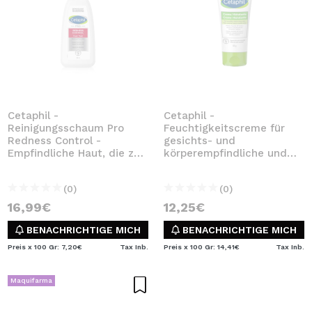
Cetaphil -
Cetaphil -
Reinigungsschaum Pro
Feuchtigkeitscreme für
Redness Control -
gesichts- und
Empfindliche Haut, die zu
körperempfindliche und
Rötungen neigt
trockene Haut - 85 g
(0)
(0)
16,99€
12,25€
BENACHRICHTIGE MICH
BENACHRICHTIGE MICH
Preis x 100 Gr: 7,20€
Tax Inb.
Preis x 100 Gr: 14,41€
Tax Inb.
Maquifarma