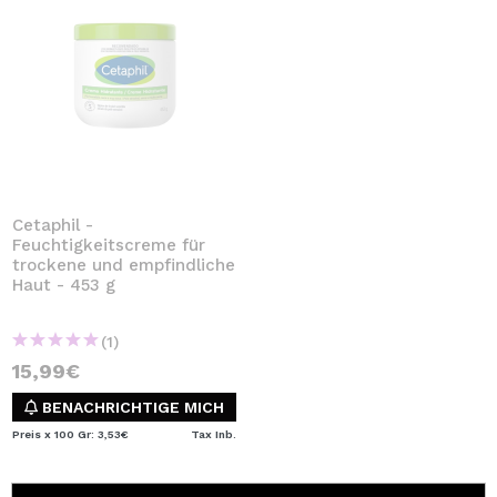
Cetaphil -
Feuchtigkeitscreme für
trockene und empfindliche
Haut - 453 g
(1)
15,99€
BENACHRICHTIGE MICH
Preis x 100 Gr: 3,53€
Tax Inb.