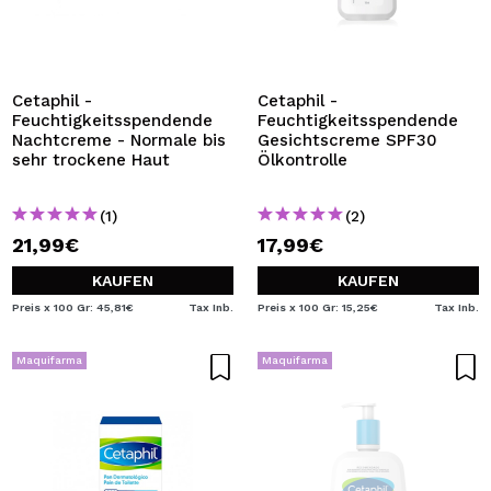
Cetaphil -
Cetaphil -
Feuchtigkeitsspendende
Feuchtigkeitsspendende
Nachtcreme - Normale bis
Gesichtscreme SPF30
sehr trockene Haut
Ölkontrolle
(1)
(2)
21,99€
17,99€
KAUFEN
KAUFEN
Preis x 100 Gr: 45,81€
Tax Inb.
Preis x 100 Gr: 15,25€
Tax Inb.
Maquifarma
Maquifarma