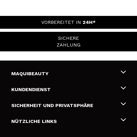
VORBEREITET IN
24H*
SICHERE
ZAHLUNG
MAQUIBEAUTY
Über uns
KUNDENDIENST
Beschäftigung
Liefer- und Versandkosten
SICHERHEIT UND PRIVATSPHÄRE
Geschenkkarten
Widerruf / Rücksendungen
Bedingungen und Datenschutz
NÜTZLICHE LINKS
Zahlung
Datenschutzrichtlinie
Kontakt