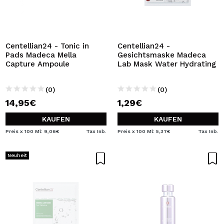
Centellian24 - Tonic in
Centellian24 -
Pads Madeca Mella
Gesichtsmaske Madeca
Capture Ampoule
Lab Mask Water Hydrating
(0)
(0)
14,95€
1,29€
KAUFEN
KAUFEN
Preis x 100 Ml: 9,06€
Tax Inb.
Preis x 100 Ml: 5,37€
Tax Inb.
Neuheit