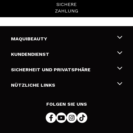
SICHERE
ZAHLUNG
MAQUIBEAUTY
Über uns
KUNDENDIENST
Beschäftigung
Liefer- und Versandkosten
SICHERHEIT UND PRIVATSPHÄRE
Geschenkkarten
Widerruf / Rücksendungen
Bedingungen und Datenschutz
NÜTZLICHE LINKS
Zahlung
Datenschutzrichtlinie
Kontakt
Cookies Policy
FOLGEN SIE UNS
Online Streitschlichtung (ODR)