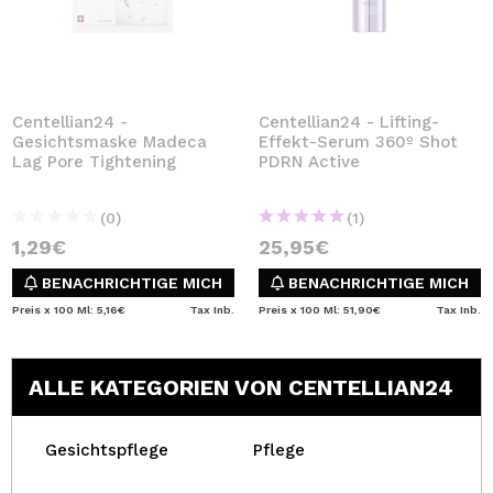
Centellian24 -
Centellian24 - Lifting-
Gesichtsmaske Madeca
Effekt-Serum 360º Shot
Lag Pore Tightening
PDRN Active
(0)
(1)
1,29€
25,95€
BENACHRICHTIGE MICH
BENACHRICHTIGE MICH
Preis x 100 Ml: 5,16€
Tax Inb.
Preis x 100 Ml: 51,90€
Tax Inb.
ALLE KATEGORIEN VON CENTELLIAN24
Gesichtspflege
Pflege