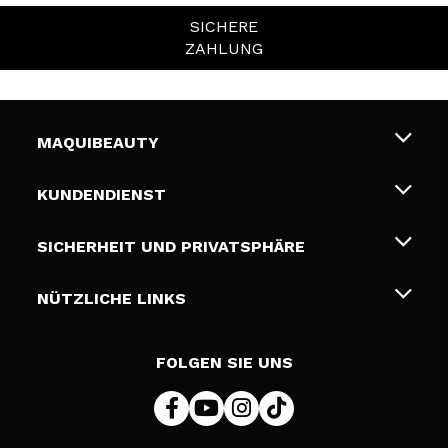
SICHERE
ZAHLUNG
MAQUIBEAUTY
Über uns
KUNDENDIENST
Beschäftigung
Liefer- und Versandkosten
SICHERHEIT UND PRIVATSPHÄRE
Geschenkkarten
Widerruf / Rücksendungen
Bedingungen und Datenschutz
NÜTZLICHE LINKS
Zahlung
Datenschutzrichtlinie
Kontakt
Cookies Policy
FOLGEN SIE UNS
Online Streitschlichtung (ODR)