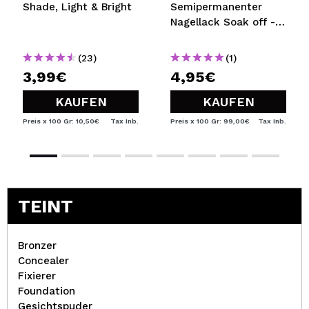
Shade, Light & Bright
Semipermanenter
Nagellack Soak off -
07
(23)
(1)
3,99€
4,95€
KAUFEN
KAUFEN
Preis x 100 Gr: 10,50€
Tax Inb.
Preis x 100 Gr: 99,00€
Tax Inb.
TEINT
Bronzer
Concealer
Fixierer
Foundation
Gesichtspuder