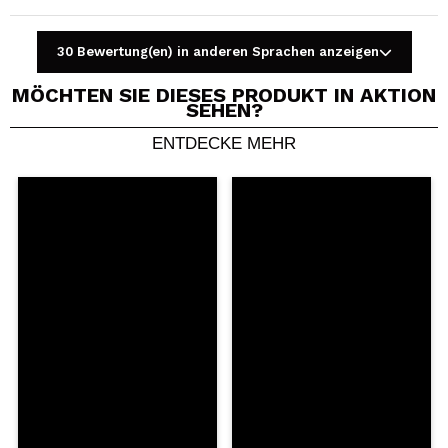
30 Bewertung(en) in anderen Sprachen anzeigen
MÖCHTEN SIE DIESES PRODUKT IN AKTION
SEHEN?
ENTDECKE MEHR
Ein Video oder Foto teilen
Dein Video könnte das erste sein. Stell es dir vor...
Würden Sie diesen Kauf empfehlen?
Ja
Nein
5/5
SENDEN