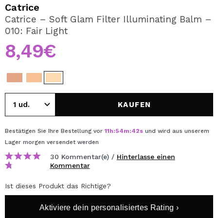
ICH MÖCHTE MICH
Catrice
REGISTRIEREN
Catrice – Soft Glam Filter Illuminating Balm –
010: Fair Light
Durch die Erstellung eines Kontos bei Maquillalia.de
können Sie Ihre Einkäufe schnell tätigen, den Status Ihrer
8,49€
Bestellungen überprüfen und Ihre bisherigen Vorgänge
einsehen.
BENUTZERKONTO ERSTELLEN
KAUFEN
Bestätigen Sie Ihre Bestellung vor
11
h
:
54
m
:
42
s
und wird aus unserem
Lager
morgen
versendet werden
30 Kommentar(e) /
Hinterlasse einen
Kommentar
Ist dieses Produkt das Richtige?
Aktiviere dein personalisiertes Rating ›