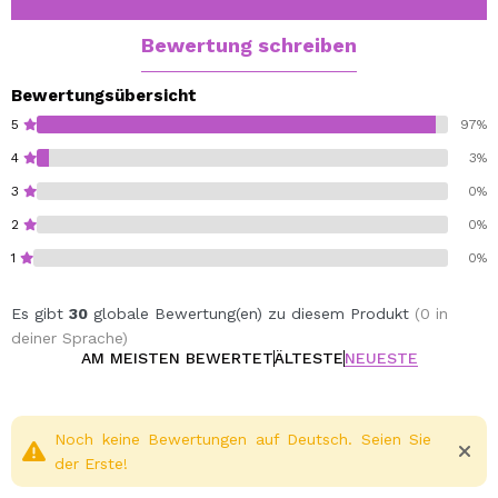
Veganes Produkt.
Ohne Tierversuche.
Bewertung schreiben
Bewertungsübersicht
5
97%
4
3%
3
0%
2
0%
1
0%
Es gibt
30
globale Bewertung(en) zu diesem Produkt
(0 in
deiner Sprache)
AM MEISTEN BEWERTET
ÄLTESTE
NEUESTE
Noch keine Bewertungen auf Deutsch. Seien Sie
der Erste!