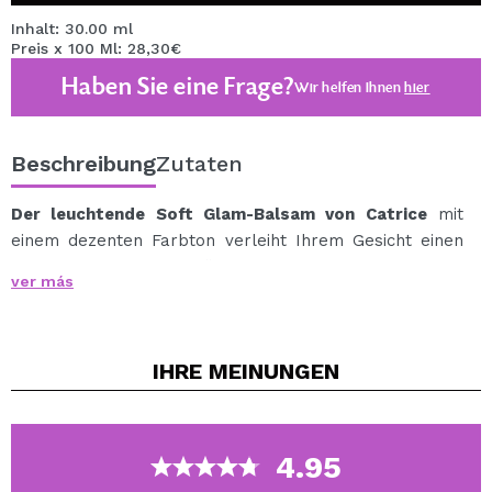
Inhalt: 30.00 ml
Preis x 100 Ml: 28,30€
Haben Sie eine Frage?
Wir helfen Ihnen
hier
Beschreibung
Zutaten
Der leuchtende Soft Glam-Balsam von Catrice
mit
einem dezenten Farbton verleiht Ihrem Gesicht einen
„sanften Glamour-Filter“-Effekt für einen Teint
ver más
weich, perfekt und strahlend.
Und es ist ein echter Allrounder: Es kann allein, als
Grundierung unter oder über dem Make-up oder zum
IHRE
MEINUNGEN
Hervorheben von Bereichen aufgetragen werden.
Spezifisch.
Die Formel mit Vitamin E und Squalen pflegt und
spendet der Haut zudem Feuchtigkeit.
4.95