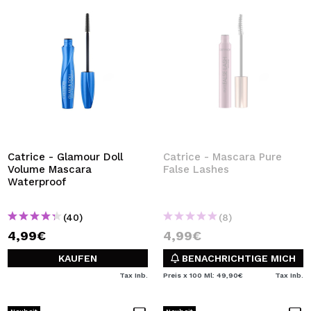
Catrice - Glamour Doll
Catrice - Mascara Pure
Volume Mascara
False Lashes
Waterproof
(40)
(8)
4,99€
4,99€
KAUFEN
BENACHRICHTIGE MICH
Tax Inb.
Preis x 100 Ml: 49,90€
Tax Inb.