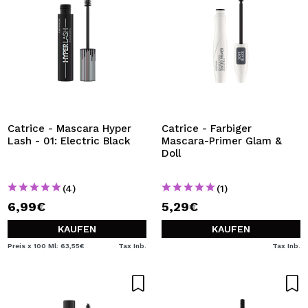
Catrice - Mascara Hyper
Catrice - Farbiger
Lash - 01: Electric Black
Mascara-Primer Glam &
Doll
(4)
(1)
6,99€
5,29€
KAUFEN
KAUFEN
Preis x 100 Ml: 63,55€
Tax Inb.
Tax Inb.