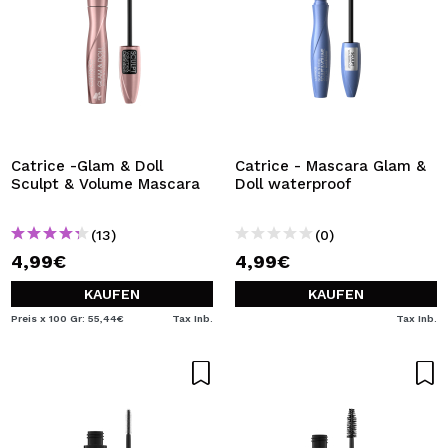
Catrice -Glam & Doll
Catrice - Mascara Glam &
Sculpt & Volume Mascara
Doll waterproof
(13)
(0)
4,99€
4,99€
KAUFEN
KAUFEN
Preis x 100 Gr: 55,44€
Tax Inb.
Tax Inb.