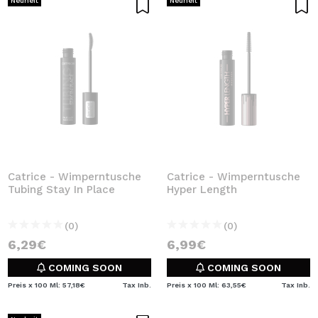
Neuheit
Neuheit
Catrice - Wimperntusche
Catrice - Wimperntusche
Tubing Stay In Place
Hyper Length
(0)
(0)
6,29€
6,99€
COMING SOON
COMING SOON
Preis x 100 Ml: 57,18€
Tax Inb.
Preis x 100 Ml: 63,55€
Tax Inb.