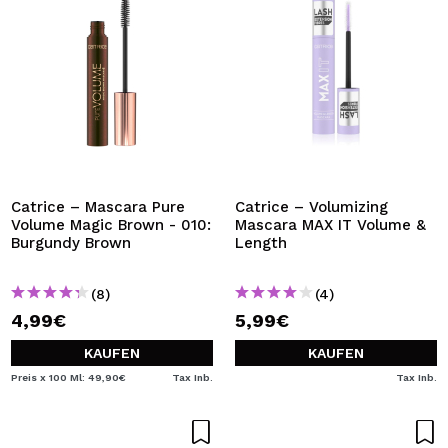
Catrice – Mascara Pure
Catrice – Volumizing
Volume Magic Brown - 010:
Mascara MAX IT Volume &
Burgundy Brown
Length
(8)
(4)
4,99€
5,99€
KAUFEN
KAUFEN
Preis x 100 Ml: 49,90€
Tax Inb.
Tax Inb.