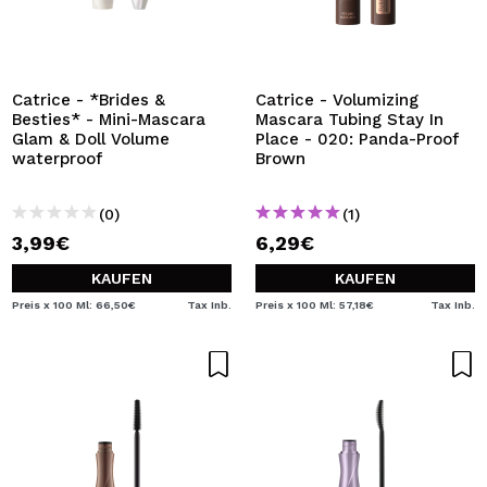
Catrice - *Brides &
Catrice - Volumizing
Besties* - Mini-Mascara
Mascara Tubing Stay In
Glam & Doll Volume
Place - 020: Panda-Proof
waterproof
Brown
(0)
(1)
3,99€
6,29€
KAUFEN
KAUFEN
Preis x 100 Ml: 66,50€
Tax Inb.
Preis x 100 Ml: 57,18€
Tax Inb.