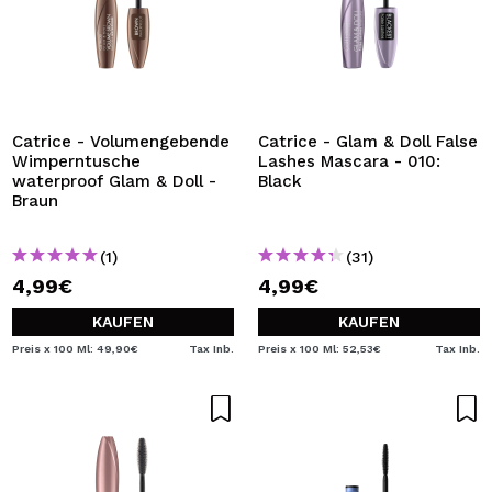
Catrice - Volumengebende
Catrice - Glam & Doll False
Wimperntusche
Lashes Mascara - 010:
waterproof Glam & Doll -
Black
Braun
(1)
(31)
4,99€
4,99€
KAUFEN
KAUFEN
Preis x 100 Ml: 49,90€
Tax Inb.
Preis x 100 Ml: 52,53€
Tax Inb.