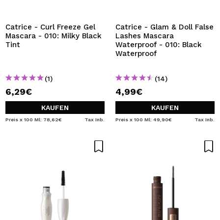
ICH MÖCHTE MICH
REGISTRIEREN
Catrice - Curl Freeze Gel
Catrice - Glam & Doll False
Mascara - 010: Milky Black
Lashes Mascara
Durch die Erstellung eines Kontos bei Maquillalia.de
Tint
Waterproof - 010: Black
können Sie Ihre Einkäufe schnell tätigen, den Status Ihrer
Waterproof
Bestellungen überprüfen und Ihre bisherigen Vorgänge
einsehen.
(1)
(14)
6,29€
4,99€
BENUTZERKONTO ERSTELLEN
KAUFEN
KAUFEN
Preis x 100 Ml: 78,62€
Tax Inb.
Preis x 100 Ml: 49,90€
Tax Inb.