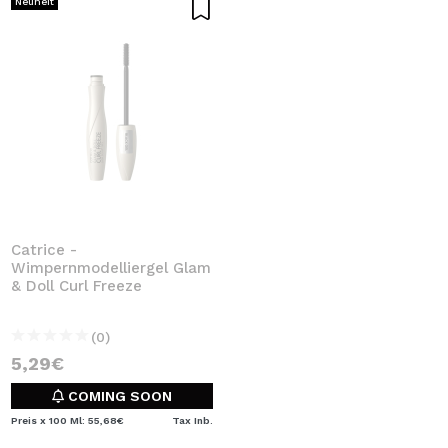
Neuheit
Catrice -
Wimpernmodelliergel Glam
& Doll Curl Freeze
(0)
5,29€
COMING SOON
Preis x 100 Ml: 55,68€
Tax Inb.