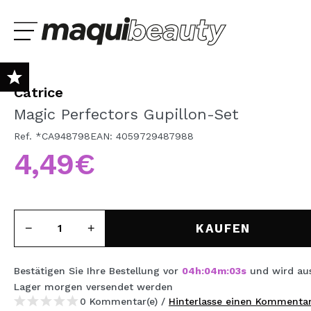
Catrice
NEU
Magic Perfectors Gupillon-Set
PROMOS
Ref. *CA948798
EAN: 4059729487988
4,49€
es
Lúcia Fátima
Raquel
MARKEN
Ich bin bereits #maquilover, ich habe ein Konto
WÄHLE DEINE 
izione veloce e ottimo
Bueno - Respuesta -
Ya es la segunda v
WILLKOMMEN!
KOSTENLOSER HAUTTEST
llaggio. La palette è
Muchas gracias por tu
tengo una mala exp
gante come pensavo,
valoración y confianza!
por parte de la mens
i scriventi e r...
En este caso el p...
KAUFEN
MAKE-UP
HAAR
Bestätigen Sie Ihre Bestellung vor
04
h
:
04
m
:
02
s
und wird au
Lager
morgen
versendet werden
Passwort vergessen?
PFLEGE
0 Kommentar(e) /
Hinterlasse einen Kommenta