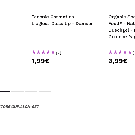
Technic Cosmetics –
Organic Sho
Lipgloss Gloss Up - Damson
Food* - Nat
Duschgel - 
Goldene Pa
(2)
(
1,99€
3,99€
CTORS GUPILLON-SET