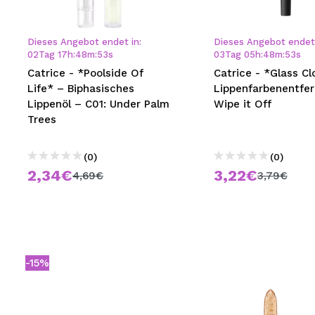
MAQUIFARMA
KOREA ZONE
Dieses Angebot endet in:
Dieses Angebot endet 
02
Tag
17
h
:
48
m
:
52
s
03
Tag
05
h
:
48
m
:
52
s
TRAVEL SIZE
Catrice - *Poolside Of
Catrice - *Glass Cl
Life* – Biphasisches
Lippenfarbenentfer
NATURE
Lippenöl – C01: Under Palm
Wipe it Off
Trees
SPECIALS
(0)
(0)
OUTLET
2,34€
3,22€
4,69€
3,79€
SIE SIND ZURÜCKGEKEHRT!
BALD VERFÜGBAR
BLOG
-15%