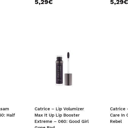
5,29€
5,29
lsam
Catrice – Lip Volumizer
Catrice
60: Half
Max It Up Lip Booster
Care In 
Extreme – 060: Good Girl
Rebel
Gone Bad