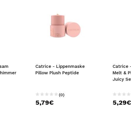
lsam
Catrice - Lippenmaske
Catrice
 Shimmer
Pillow Plush Peptide
Melt & P
Juicy S
(0)
5,79€
5,29