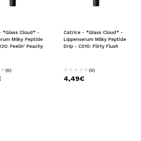
nsehen.
NUTZERKONTO ERSTELLEN
- *Glass Cloud* -
Catrice - *Glass Cloud* -
erum Milky Peptide
Lippenserum Milky Peptide
020: Feelin' Peachy
Drip - C010: Flirty Flush
(0)
(0)
€
4,49€