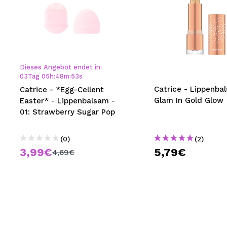
Dieses Angebot endet in:
03
Tag
05
h
:
48
m
:
52
s
Catrice - Lippenba
Catrice - *Egg-Cellent
Glam In Gold Glow
Easter* - Lippenbalsam -
01: Strawberry Sugar Pop
(0)
(2)
3,99€
5,79€
4,69€