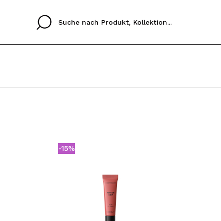
Cristina
Antonia
Ines
Ich habe hier kein K
SPRACHE
ez que
Buena experiencia
Muy bien
Spedizi
ICH M
ALEMAN
ESPAÑOL
eriencia
imballa
-15%
ajería.
elegan
REGIS
colori sc
Durch die Erstellung e
Einkäufe schnell tätig