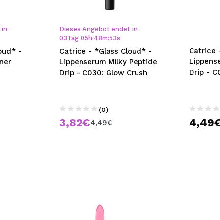
bisherigen Vorgänge ei
in:
Dieses Angebot endet in:
03
Tag
05
h
:
48
m
:
52
s
BE
Catrice 
oud* -
Catrice - *Glass Cloud* -
Lippens
ner
Lippenserum Milky Peptide
Drip - C
Drip - C030: Glow Crush
(0)
3,82€
4,49
4,49€