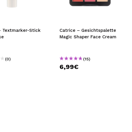
nsehen.
NUTZERKONTO ERSTELLEN
- Textmarker-Stick
Catrice – Gesichtspalette
ke
Magic Shaper Face Cream
(0)
(15)
€
6,99€