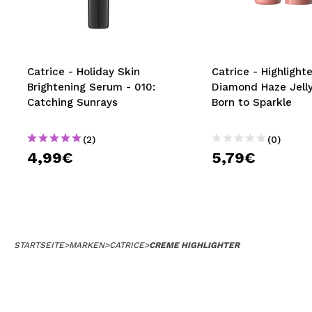
MAQUIFARMA
KOREA ZONE
TRAVEL SIZE
Catrice - Holiday Skin
Catrice - Highlighte
Brightening Serum - 010:
Diamond Haze Jelly
NATURE
Catching Sunrays
Born to Sparkle
(2)
(0)
SPECIALS
4,99€
5,79€
OUTLET
SIE SIND ZURÜCKGEKEHRT!
BALD VERFÜGBAR
STARTSEITE
>
MARKEN
>
CATRICE
>
CREME HIGHLIGHTER
BLOG