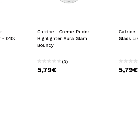
bisherigen Vorgänge ei
BE
r
Catrice - Creme-Puder-
Catrice 
 - 010:
Highlighter Aura Glam
Glass Li
Bouncy
(0)
5,79€
5,79