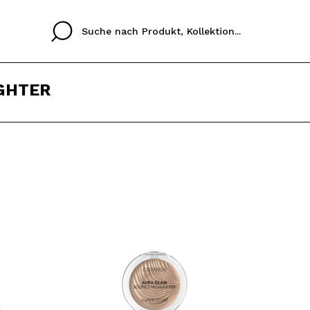
GHTER
Cristina
Antonia
Ines
Ich habe hier kein K
SPRACHE
ez que
Buena experiencia
Muy bien
Spedizi
ICH M
ALEMAN
ESPAÑOL
eriencia
imballa
ajería.
elegan
REGIS
colori sc
Durch die Erstellung e
Einkäufe schnell tätig