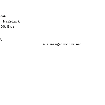
Lippenstift - 10: Lippy
Mar
emi-
r Nagellack
700: Blue
2)
(9)
9,49€
4
Alle anzeigen von Eyeliner