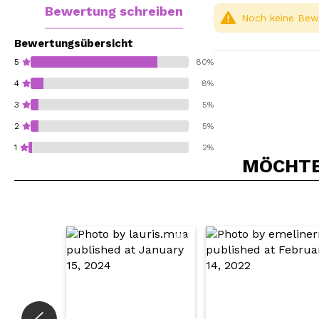
Bewertung schreiben
Noch keine Bewe
Bewertungsübersicht
5
80%
4
8%
3
5%
2
5%
1
2%
MÖCHTEN
Würden Sie diesen 
SEN