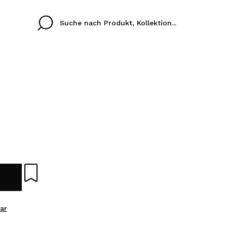
Cristina
Antonia
Ines
Ich habe hier kein K
SPRACHE
ez que
Buena experiencia
Muy bien
Spedizi
ICH M
ALEMAN
ESPAÑOL
eriencia
imballa
ajería.
elegan
REGIS
colori sc
ar
Durch die Erstellung e
Einkäufe schnell tätig