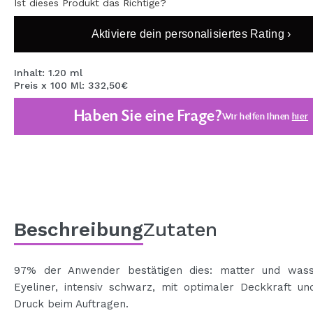
Ist dieses Produkt das Richtige?
MAQUIFARMA
Aktiviere dein personalisiertes Rating ›
KOREA ZONE
TRAVEL SIZE
Inhalt: 1.20 ml
Preis x 100 Ml: 332,50€
NATURE
Haben Sie eine Frage?
Wir helfen Ihnen
hier
SPECIALS
OUTLET
SIE SIND ZURÜCKGEKEHRT!
BALD VERFÜGBAR
Beschreibung
Zutaten
BLOG
97% der Anwender bestätigen dies: matter und wass
Eyeliner, intensiv schwarz, mit optimaler Deckkraft u
Druck beim Auftragen.