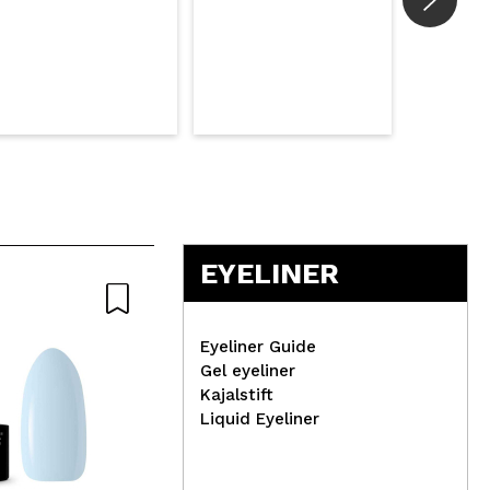
EYELINER
Eyeliner Guide
Gel eyeliner
Kajalstift
Liquid Eyeliner
Maybelline - SuperStay
Cla
Vinyl Ink Flüssiger
Nag