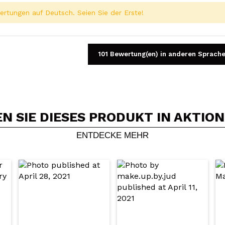
rtungen auf Deutsch. Seien Sie der Erste!
101 Bewertung(en) in anderen Sprach
 SIE DIESES PRODUKT IN AKTIO
Ein Video oder Foto teilen
Dein Video könnte das erste sein. Stell es dir vor...
ENTDECKE MEHR
5/
Kauf empfehlen?
Ja
Nein
DEN