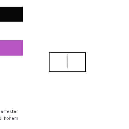
bisherigen Vorgänge ei
BE
erfester
nd hohem