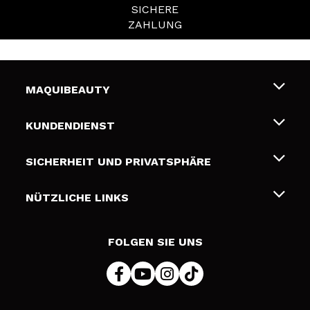
SICHERE
ZAHLUNG
MAQUIBEAUTY
Über uns
KUNDENDIENST
Beschäftigung
Liefer- und Versandkosten
SICHERHEIT UND PRIVATSPHÄRE
Geschenkkarten
Widerruf / Rücksendungen
Bedingungen und Datenschutz
NÜTZLICHE LINKS
Zahlung
Datenschutzrichtlinie
Kontakt
Cookies Policy
FOLGEN SIE UNS
Online Streitschlichtung (ODR)