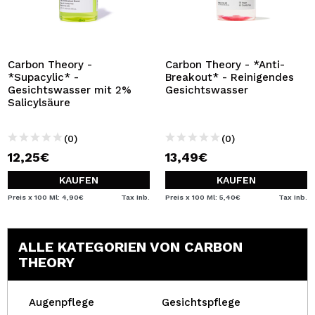
Carbon Theory -
Carbon Theory - *Anti-
*Supacylic* -
Breakout* - Reinigendes
Gesichtswasser mit 2%
Gesichtswasser
Salicylsäure
(0)
(0)
12,25€
13,49€
KAUFEN
KAUFEN
Preis x 100 Ml: 4,90€
Tax Inb.
Preis x 100 Ml: 5,40€
Tax Inb.
ALLE KATEGORIEN VON CARBON
THEORY
Augenpflege
Gesichtspflege