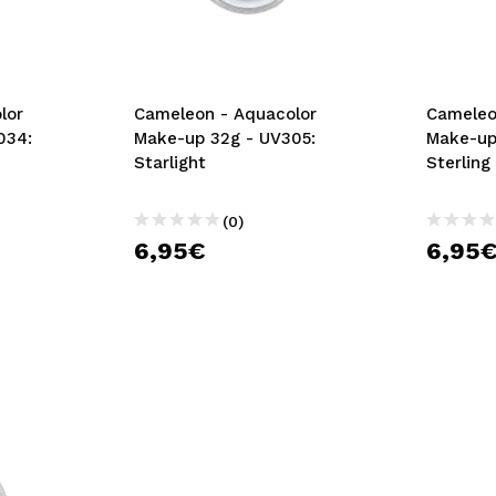
bisherigen Vorgänge ei
BE
lor
Cameleon - Aquacolor
Cameleo
034:
Make-up 32g - UV305:
Make-up
Starlight
Sterling
(0)
6,95€
6,95