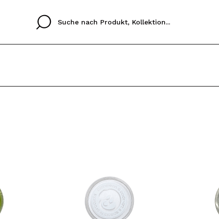
Cristina
Antonia
Ines
Ich habe hier kein K
SPRACHE
ez que
Buena experiencia
Muy bien
Spedizi
ICH M
ALEMAN
ESPAÑOL
eriencia
imballa
ajería.
elegan
REGIS
colori sc
Durch die Erstellung e
Einkäufe schnell tätig