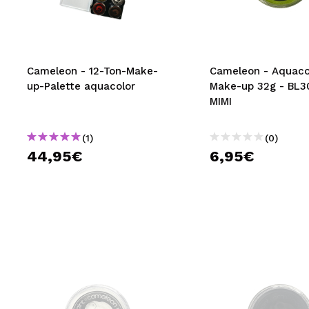
MAQUIFARMA
KOREA ZONE
TRAVEL SIZE
Cameleon - 12-Ton-Make-
Cameleon - Aquaco
up-Palette aquacolor
Make-up 32g - BL3
NATURE
MIMI
(1)
(0)
SPECIALS
44,95€
6,95€
OUTLET
SIE SIND ZURÜCKGEKEHRT!
BALD VERFÜGBAR
BLOG