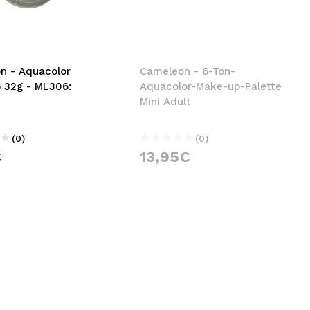
nsehen.
NUTZERKONTO ERSTELLEN
n - Aquacolor
Cameleon - 6-Ton-
 32g - ML306:
Aquacolor-Make-up-Palette
Mini Adult
(0)
(0)
€
13,95€