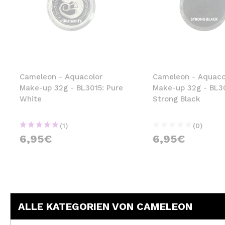
Cameleon - Aquacolor
Cameleon - Aquaco
Make-up 32g - BL3015: Pure
Make-up 32g - BL3
White
Strong Black
(1)
(0)
6,95€
6,95€
ALLE KATEGORIEN VON CAMELEON