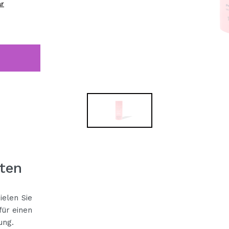
ar
bisherigen Vorgänge ei
BE
ten
ielen Sie
für einen
ung.