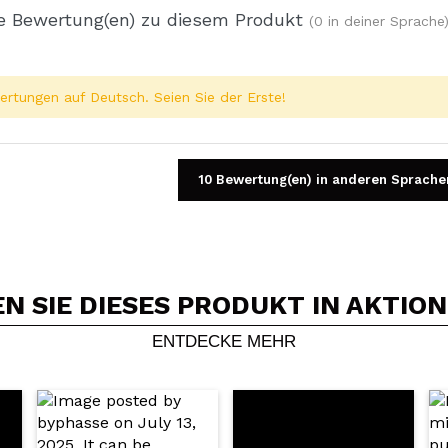
e Bewertung(en) zu diesem Produkt
(0 in deiner Sprache
rtungen auf Deutsch. Seien Sie der Erste!
10 Bewertung(en) in anderen Sprache
 SIE DIESES PRODUKT IN AKTIO
Ein Video oder Foto teilen
Dein Video könnte das erste sein. Stell es dir vor...
ENTDECKE MEHR
5/
Kauf empfehlen?
Ja
Nein
DEN