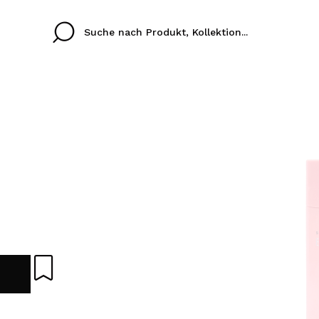
Cristina
Antonia
Ines
Ich habe hier kein K
SPRACHE
ez que
Buena experiencia
Muy bien
Spedizi
ICH M
ALEMAN
ESPAÑOL
eriencia
imballa
ajería.
elegan
REGIS
colori sc
Durch die Erstellung e
Einkäufe schnell tätig