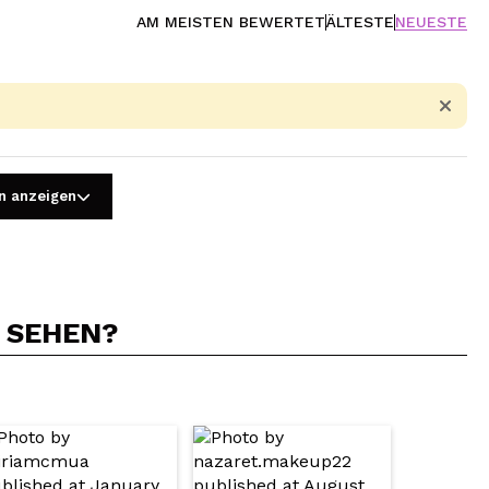
AM MEISTEN BEWERTET
ÄLTESTE
NEUESTE
)
n anzeigen
N SEHEN?
5