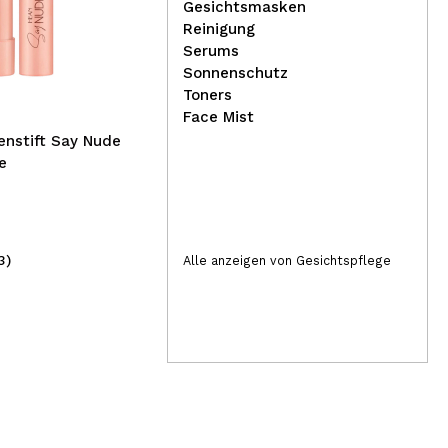
Gesichtsmasken
iD Skin Identity – 5 %
Reinigung
Niacinamid-Korrektur-
Rev
Serums
Feuchtigkeitscreme
*Gh
Sonnenschutz
Fix
Toners
Face Mist
enstift Say Nude
e
3)
(1)
Alle anzeigen von Gesichtspflege
12,96€
4