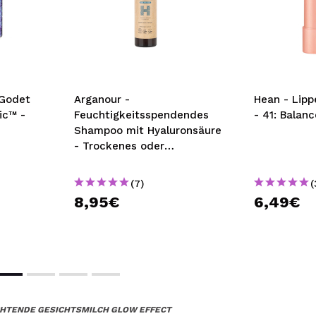
 Godet
Arganour -
Hean - Lipp
ic™ -
Feuchtigkeitsspendendes
- 41: Balanc
Shampoo mit Hyaluronsäure
- Trockenes oder
geschädigtes Haar
(7)
(
8,95€
6,49€
CHTENDE GESICHTSMILCH GLOW EFFECT