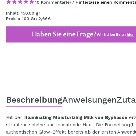
10 Kommentar(e) /
Hinterlasse einen Komment
MAQUIFARMA
Inhalt: 150.00 gr
KOREA ZONE
Preis x 100 Gr: 2,66€
TRAVEL SIZE
Haben Sie eine Frage?
Wir helfen Ihnen
hier
NATURE
SPECIALS
OUTLET
SIE SIND ZURÜCKGEKEHRT!
BALD VERFÜGBAR
Beschreibung
Anweisungen
Zuta
BLOG
Mit der
Illuminating Moisturizing Milk von Byphasse
erz
strahlend schöne und leuchtende Haut. Die Formel sorgt 
authentischen Glow-Effekt bereits ab der ersten Anwend