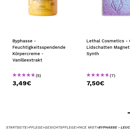
Byphasse -
Lethal Cosmetics -
Feuchtigkeitsspendende
Lidschatten Magnet
Körpercreme -
Synth
Vanilleextrakt
(5)
(7)
3,49€
7,50€
STARTSEITE
>
PFLEGE
>
GESICHTSPFLEGE
>
FACE MIST
>
BYPHASSE - LEU