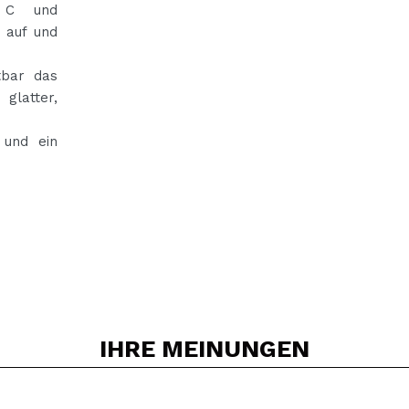
n C und
t auf und
tbar das
glatter,
 und ein
IHRE
MEINUNGEN