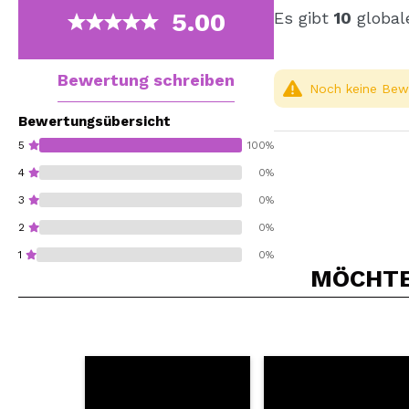
5.00
Es gibt
10
global
Bewertung schreiben
Noch keine Bewe
Bewertungsübersicht
5
100%
4
0%
3
0%
2
0%
1
0%
MÖCHTEN
Würden Sie diesen 
SEN