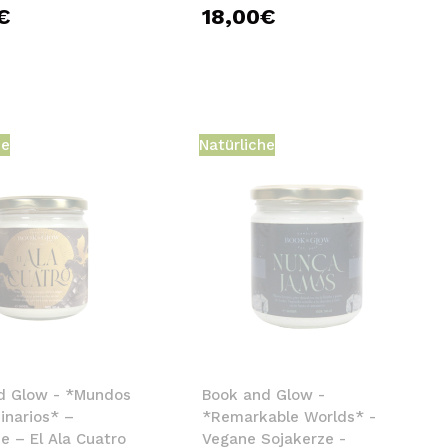
€
18,00€
he
Natürliche
d Glow - *Mundos
Book and Glow -
inarios* –
*Remarkable Worlds* -
e – El Ala Cuatro
Vegane Sojakerze -