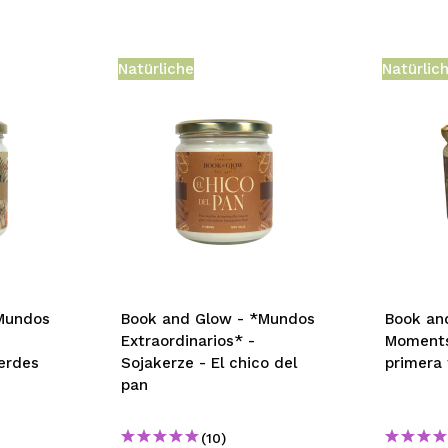
Natürliche
Natürlic
Mundos
Book and Glow - *Mundos
Book an
Extraordinarios* -
Moments
verdes
Sojakerze - El chico del
primera
pan
(10)