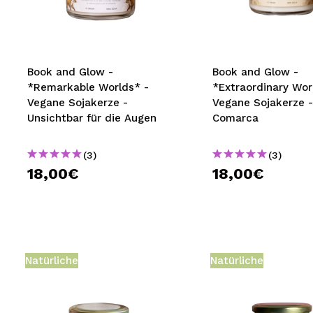
MAQUIFARMA
KOREA ZONE
TRAVEL SIZE
Book and Glow -
Book and Glow -
*Remarkable Worlds* -
*Extraordinary Wor
NATURE
Vegane Sojakerze -
Vegane Sojakerze -
Unsichtbar für die Augen
Comarca
SPECIALS
(3)
(3)
OUTLET
18,00€
18,00€
SIE SIND ZURÜCKGEKEHRT!
BALD VERFÜGBAR
BLOG
Natürliche
Natürliche