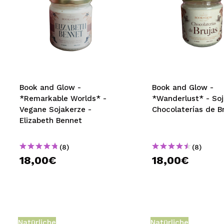
Book and Glow -
Book and Glow -
*Remarkable Worlds* -
*Wanderlust* - Soj
Vegane Sojakerze -
Chocolaterías de B
Elizabeth Bennet
(8)
(8)
18,00€
18,00€
Natürliche
Natürliche