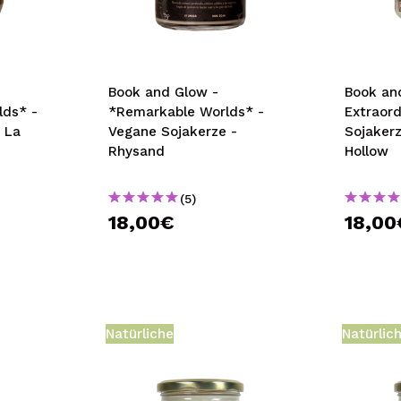
bisherigen Vorgänge ei
BE
Book and Glow -
Book an
lds* -
*Remarkable Worlds* -
Extraord
 La
Vegane Sojakerze -
Sojakerz
Rhysand
Hollow
(5)
18,00€
18,00
Natürliche
Natürlic