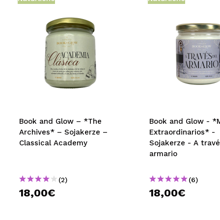
Book and Glow – *The
Book and Glow - *
Archives* – Sojakerze –
Extraordinarios* -
Classical Academy
Sojakerze - A travé
armario
(2)
(6)
18,00€
18,00€