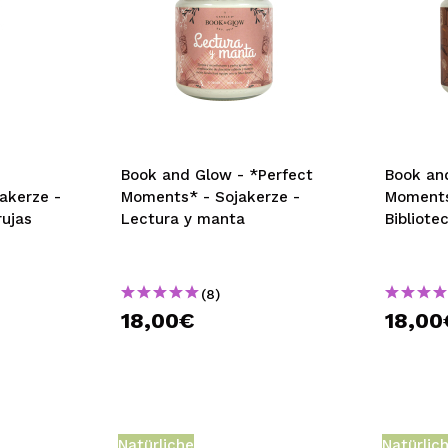
Book and Glow - *Perfect
Book an
akerze -
Moments* - Sojakerze -
Moments
rujas
Lectura y manta
Bibliote
(8)
18,00€
18,00
Natürliche
Natürlic