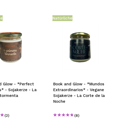
he
Natürliche
d Glow - *Perfect
Book and Glow - *Mundos
* - Sojakerze - La
Extraordinarios* - Vegane
 tormenta
Sojakerze - La Corte de la
Noche
(2)
(8)