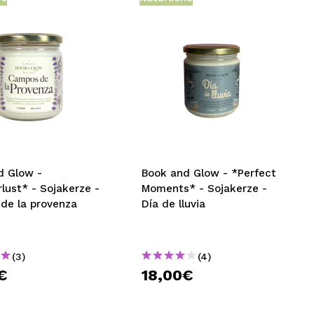
d Glow -
Book and Glow - *Perfect
lust* - Sojakerze -
Moments* - Sojakerze -
de la provenza
Día de lluvia
(3)
(4)
€
18,00€