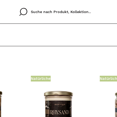
Cristina
Antonia
Ines
Ich habe hier kein K
SPRACHE
ez que
Buena experiencia
Muy bien
Spedizi
ICH M
ALEMAN
ESPAÑOL
eriencia
imballa
Natürliche
Natürlic
ajería.
elegan
REGIS
colori sc
Durch die Erstellung e
Einkäufe schnell tätig