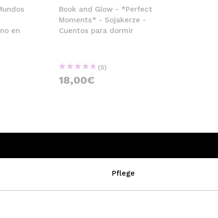
Mundos
Book and Glow - *Perfect
Moments* - Sojakerze -
uno en
Cuentos para dormir
(5)
18,00€
Pflege