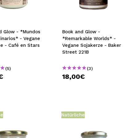
nsehen.
NUTZERKONTO ERSTELLEN
d Glow - *Mundos
Book and Glow -
inarios* - Vegane
*Remarkable Worlds* -
e - Café en Stars
Vegane Sojakerze - Baker
Street 221B
(5)
(3)
€
18,00€
he
Natürliche