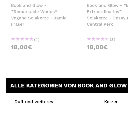
Book and Glow -
Book and Glow - *
*Remarkable Worlds* -
Extraordinarios* -
Vegane Sojakerze - Jamie
Sojakerze - Desay
Fraser
Central Perk
(4)
(8)
18,00€
18,00€
ALLE KATEGORIEN VON BOOK AND GLOW
Duft und weiteres
Kerzen