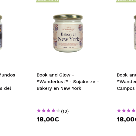
Mundos
Book and Glow -
Book an
*Wanderlust* - Sojakerze -
*Wander
s del
Bakery en New York
Campos 
(10)
18,00€
18,00