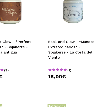
d Glow - *Perfect
Book and Glow - *Mundos
* - Sojakerze -
Extraordinarios* -
ca antigua
Sojakerze - La Costa del
Viento
(3)
(1)
€
18,00€
he
Natürliche