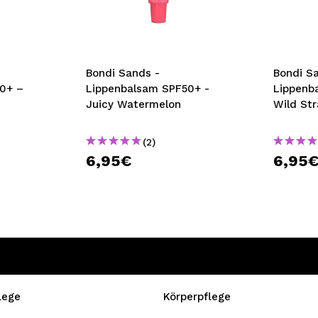
bisherigen Vorgänge ei
BE
Bondi Sands -
Bondi S
0+ –
Lippenbalsam SPF50+ -
Lippenb
Juicy Watermelon
Wild St
(2)
6,95€
6,95
lege
Körperpflege