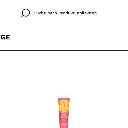
EGE
Cristina
Antonia
Ines
Ich habe hier kein K
SPRACHE
ez que
Buena experiencia
Muy bien
Spedizi
ICH M
ALEMAN
ESPAÑOL
eriencia
imballa
ajería.
elegan
REGIS
colori sc
Durch die Erstellung e
Einkäufe schnell tätig