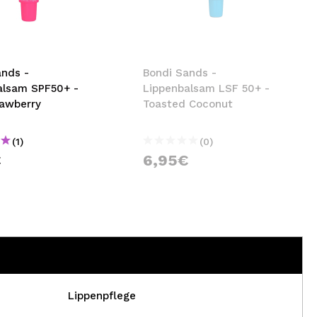
nsehen.
NUTZERKONTO ERSTELLEN
ands -
Bondi Sands -
alsam SPF50+ -
Lippenbalsam LSF 50+ -
rawberry
Toasted Coconut
(1)
(0)
€
6,95€
Lippenpflege