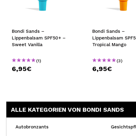
MAQUIFARMA
KOREA ZONE
TRAVEL SIZE
Bondi Sands –
Bondi Sands –
Lippenbalsam SPF50+ –
Lippenbalsam SPF5
NATURE
Sweet Vanilla
Tropical Mango
(1)
(3)
SPECIALS
6,95€
6,95€
OUTLET
SIE SIND ZURÜCKGEKEHRT!
BALD VERFÜGBAR
ALLE KATEGORIEN VON BONDI SANDS
BLOG
Autobronzants
Gesichtspf