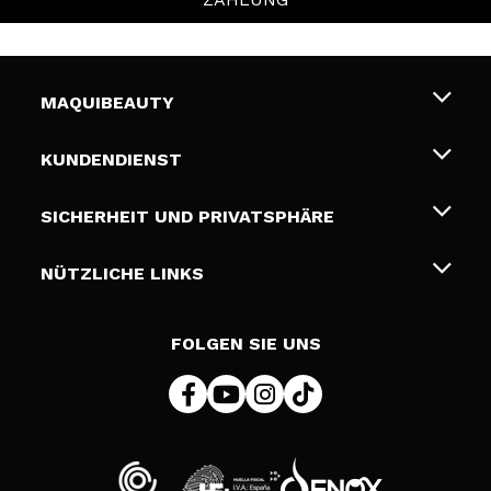
MAQUIBEAUTY
Über uns
KUNDENDIENST
Beschäftigung
Liefer- und Versandkosten
SICHERHEIT UND PRIVATSPHÄRE
Geschenkkarten
Widerruf / Rücksendungen
Bedingungen und Datenschutz
NÜTZLICHE LINKS
Zahlung
Datenschutzrichtlinie
Kontakt
Cookies Policy
FOLGEN SIE UNS
Online Streitschlichtung (ODR)