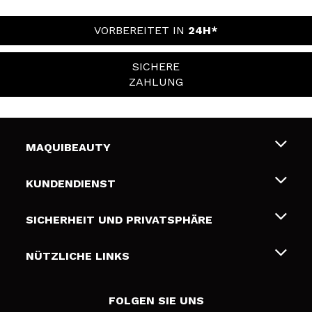
VORBEREITET IN
24H*
SICHERE
ZAHLUNG
MAQUIBEAUTY
Über uns
KUNDENDIENST
Beschäftigung
Liefer- und Versandkosten
SICHERHEIT UND PRIVATSPHÄRE
Geschenkkarten
Widerruf / Rücksendungen
Bedingungen und Datenschutz
NÜTZLICHE LINKS
Zahlung
Datenschutzrichtlinie
Kontakt
Cookies Policy
FOLGEN SIE UNS