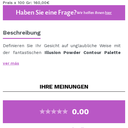
Preis x 100 Gr: 160,00€
Haben Sie eine Frage?
Wir helfen Ihnen
hier
Beschreibung
Definieren Sie Ihr Gesicht auf unglaubliche Weise mit
der fantastischen
Illusion Powder Contour Palette
aus der Doja Cat Kollektion von BH Cosmetics
.
ver más
Enthält 3 matte Bräunungspuder, die gemischt oder
allein verwendet werden können.
Dank dieser Palette können Sie Schatten und eine
IHRE
MEINUNGEN
einzigartige Definition erstellen.
Vegan.
Cruelty free.
0.00