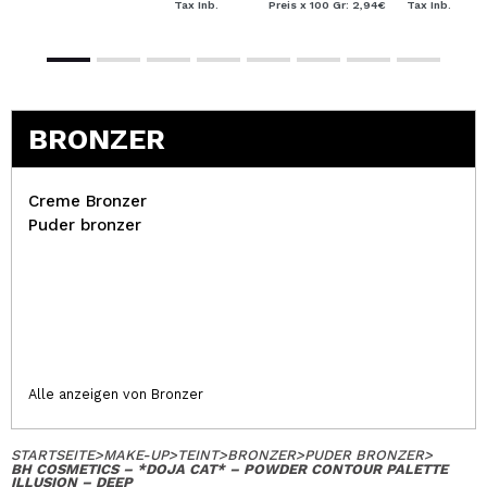
Tax Inb.
Preis x 100 Gr: 2,94€
Tax Inb.
BRONZER
Creme Bronzer
Puder bronzer
Alle anzeigen von Bronzer
STARTSEITE
>
MAKE-UP
>
TEINT
>
BRONZER
>
PUDER BRONZER
>
BH COSMETICS – *DOJA CAT* – POWDER CONTOUR PALETTE
ILLUSION – DEEP