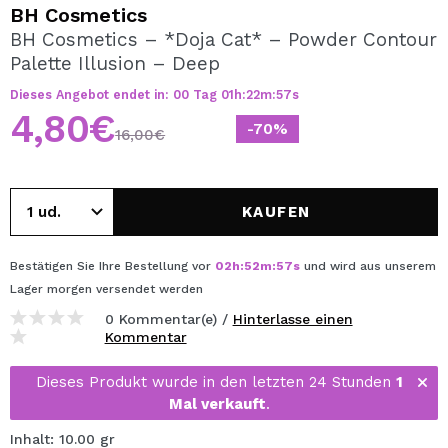
ICH MÖCHTE MICH
BH Cosmetics
REGISTRIEREN
BH Cosmetics – *Doja Cat* – Powder Contour
Palette Illusion – Deep
Durch die Erstellung eines Kontos bei Maquillalia.de
können Sie Ihre Einkäufe schnell tätigen, den Status Ihrer
Dieses Angebot endet in:
00
Tag
01
h
:
22
m
:
57
s
Bestellungen überprüfen und Ihre bisherigen Vorgänge
4,80€
einsehen.
-70%
16,00€
BENUTZERKONTO ERSTELLEN
KAUFEN
Bestätigen Sie Ihre Bestellung vor
02
h
:
52
m
:
57
s
und wird aus unserem
Lager
morgen
versendet werden
0 Kommentar(e) /
Hinterlasse einen
Kommentar
Dieses Produkt wurde in den letzten 24 Stunden
1
Mal verkauft
.
Inhalt: 10.00 gr