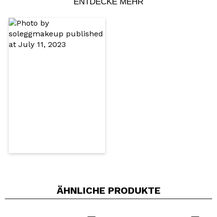
ENTDECKE MEHR
Ein Video oder Foto teilen
Dein Video könnte das erste sein. Stell es dir vor...
Würden Sie diesen Kauf empfehlen?
Ja
Nein
5/5
SENDEN
ÄHNLICHE PRODUKTE