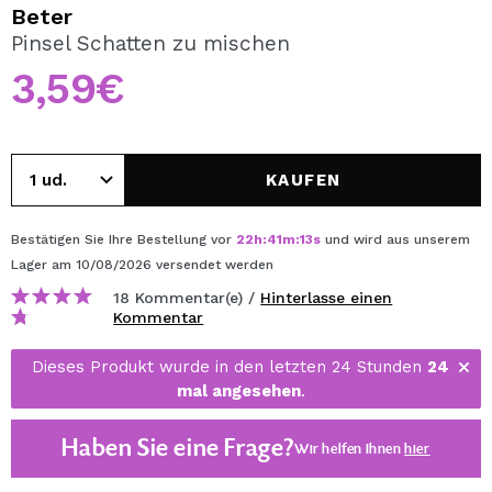
ICH MÖCHTE MICH
Beter
REGISTRIEREN
Pinsel Schatten zu mischen
3,59€
Durch die Erstellung eines Kontos bei Maquillalia.de
können Sie Ihre Einkäufe schnell tätigen, den Status Ihrer
Bestellungen überprüfen und Ihre bisherigen Vorgänge
einsehen.
KAUFEN
BENUTZERKONTO ERSTELLEN
Bestätigen Sie Ihre Bestellung vor
22
h
:
41
m
:
13
s
und wird aus unserem
Lager
am 10/08/2026
versendet werden
18 Kommentar(e) /
Hinterlasse einen
Kommentar
Dieses Produkt wurde in den letzten 24 Stunden
24
mal angesehen
.
Haben Sie eine Frage?
Wir helfen Ihnen
hier