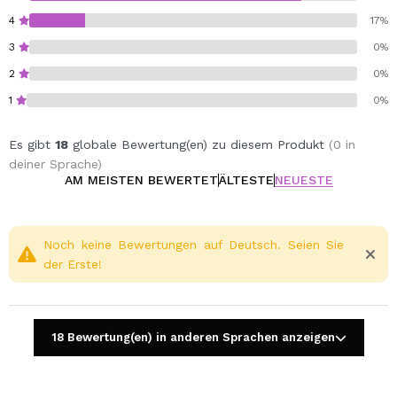
4
17%
3
0%
2
0%
1
0%
Es gibt
18
globale Bewertung(en) zu diesem Produkt
(0 in
deiner Sprache)
AM MEISTEN BEWERTET
ÄLTESTE
NEUESTE
Noch keine Bewertungen auf Deutsch. Seien Sie
der Erste!
18 Bewertung(en) in anderen Sprachen anzeigen