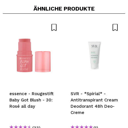
ÄHNLICHE PRODUKTE
Ein Video oder Foto teilen
Dein Video könnte das erste sein. Stell es dir vor...
Würden Sie diesen Kauf empfehlen?
Ja
Nein
5/5
SENDEN
essence - Rougestift
SVR - *Spirial* -
Baby Got Blush - 30:
Antitranspirant Cream
Rosé all day
Deodorant 48h Deo-
Creme
(33)
(1)