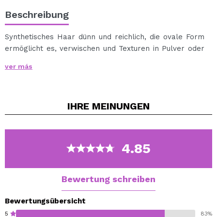
Beschreibung
Synthetisches Haar dünn und reichlich, die ovale Form
ermöglicht es, verwischen und Texturen in Pulver oder
Creme zu mischen.
ver más
Freuen Sie sich auf eine leichte Finish durch den Einsatz
der richtigen Menge an Produkt.
IHRE
MEINUNGEN
4.85
Bewertung schreiben
Bewertungsübersicht
5
83%