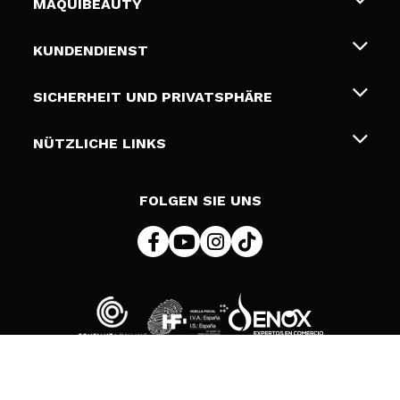
MAQUIBEAUTY
Über uns
KUNDENDIENST
Beschäftigung
Liefer- und Versandkosten
SICHERHEIT UND PRIVATSPHÄRE
Geschenkkarten
Widerruf / Rücksendungen
Bedingungen und Datenschutz
NÜTZLICHE LINKS
Zahlung
Datenschutzrichtlinie
Kontakt
Cookies Policy
FOLGEN SIE UNS
Online Streitschlichtung (ODR)
© 2026 DSM Beauty, S.L.