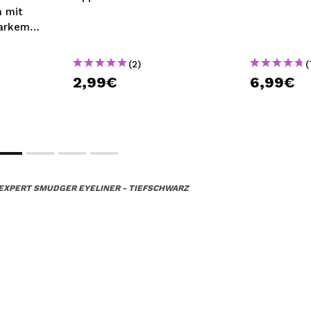
 mit
tarkem
tinal 6
(2)
(
2,99€
6,99€
 EXPERT SMUDGER EYELINER - TIEFSCHWARZ