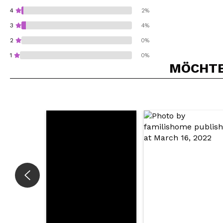
4
2%
3
4%
2
0%
1
0%
MÖCHTEN
Würden Sie diesen 
SEN