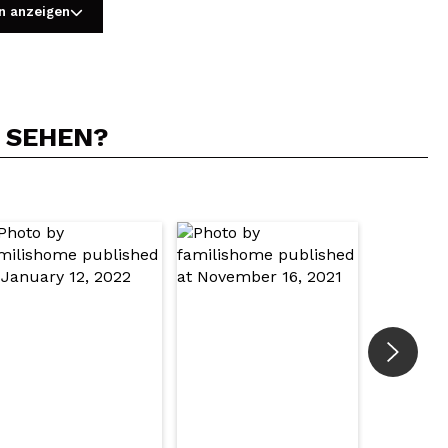
n anzeigen
N SEHEN?
5