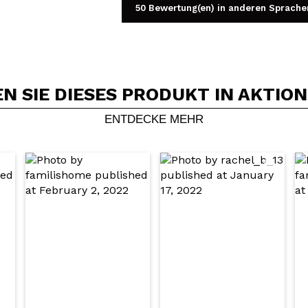
50 Bewertung(en) in anderen Sprache
 SIE DIESES PRODUKT IN AKTIO
Ein Video oder Foto teilen
Dein Video könnte das erste sein. Stell es dir vor...
ENTDECKE MEHR
5/
Kauf empfehlen?
Ja
Nein
DEN