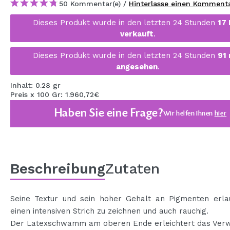
50 Kommentar(e) /
Hinterlasse einen Komment
MAQUIFARMA
Dieses Produkt wurde in den letzten 24 Stunden
17
KOREA ZONE
verkauft
.
TRAVEL SIZE
Dieses Produkt wurde in den letzten 24 Stunden
91
angesehen
.
NATURE
Inhalt: 0.28 gr
Preis x 100 Gr: 1.960,72€
SPECIALS
Haben Sie eine Frage?
Wir helfen Ihnen
hier
OUTLET
SIE SIND ZURÜCKGEKEHRT!
BALD VERFÜGBAR
Beschreibung
Zutaten
BLOG
Seine Textur und sein hoher Gehalt an Pigmenten erla
einen intensiven Strich zu zeichnen und auch rauchig.
Der Latexschwamm am oberen Ende erleichtert das Verw