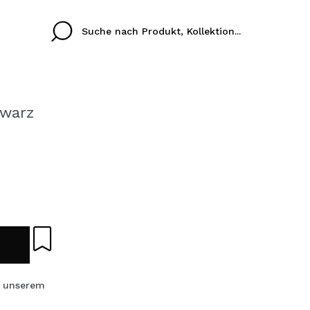
hwarz
Cristina
Antonia
Ines
Ich habe hier kein K
SPRACHE
ez que
Buena experiencia
Muy bien
Spedizi
ICH M
ALEMAN
ESPAÑOL
eriencia
imballa
ajería.
elegan
REGIS
colori sc
s unserem
Durch die Erstellung e
Einkäufe schnell tätig