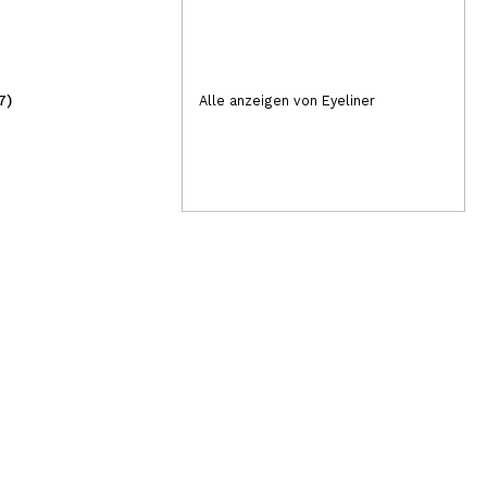
7)
(118)
Alle anzeigen von Eyeliner
3,99€
70