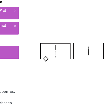
ar
bisherigen Vorgänge ei
 Mal
BE
 mal
uben es,
ischen.