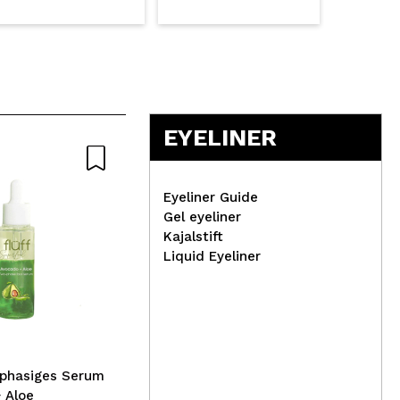
EYELINER
Eyeliner Guide
Gel eyeliner
Kajalstift
CORAZONA - Makeup Velvet
Liquid Eyeliner
Puff
Med
Na
Nig
iphasiges Serum
 Aloe