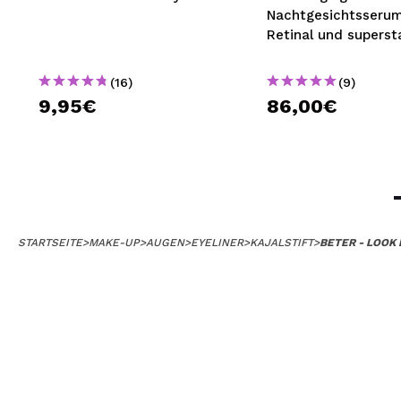
Nachtgesichtsserum
Retinal und supers
Vitamin A Crystal Re
(16)
(9)
9,95€
86,00€
STARTSEITE
>
MAKE-UP
>
AUGEN
>
EYELINER
>
KAJALSTIFT
>
BETER - LOOK