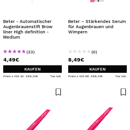
Beter - Automatischer
Beter – Stärkendes Serum
Augenbrauenstift Brow
für Augenbrauen und
liner High definition -
Wimpern
Medium
(33)
(0)
4,49€
8,49€
KAUFEN
KAUFEN
Preis x 100 Gr: 299,33€
Tax Inb.
Preis x 100 Ml: 499,41€
Tax Inb.