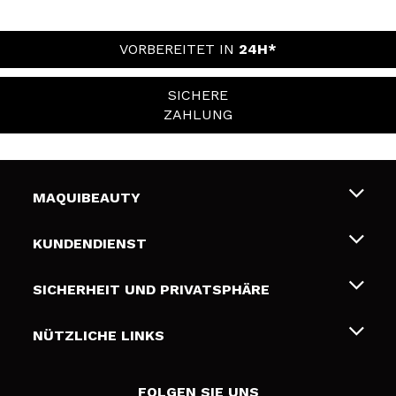
VORBEREITET IN
24H*
SICHERE
ZAHLUNG
MAQUIBEAUTY
Über uns
KUNDENDIENST
Beschäftigung
Liefer- und Versandkosten
SICHERHEIT UND PRIVATSPHÄRE
Geschenkkarten
Widerruf / Rücksendungen
Bedingungen und Datenschutz
NÜTZLICHE LINKS
Zahlung
Datenschutzrichtlinie
Kontakt
Cookies Policy
FOLGEN SIE UNS